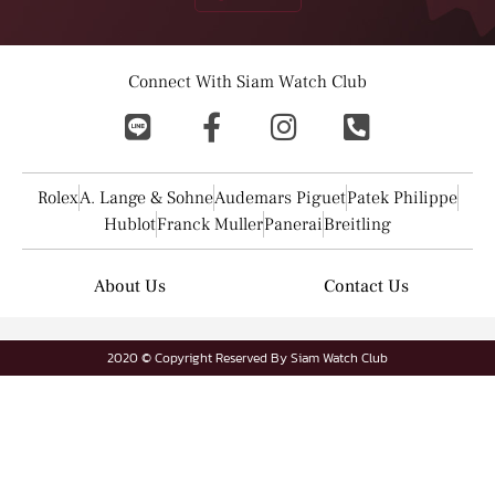
Connect With Siam Watch Club
Rolex
A. Lange & Sohne
Audemars Piguet
Patek Philippe
Hublot
Franck Muller
Panerai
Breitling
About Us
Contact Us
2020 © Copyright Reserved By Siam Watch Club