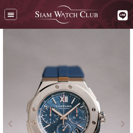
นาฬิกาทั้งหมด
นาฬิกาตามแบรนด์
รับซื้อนาฬิกา
เกี่ยวกับเรา
ติดต่อเรา