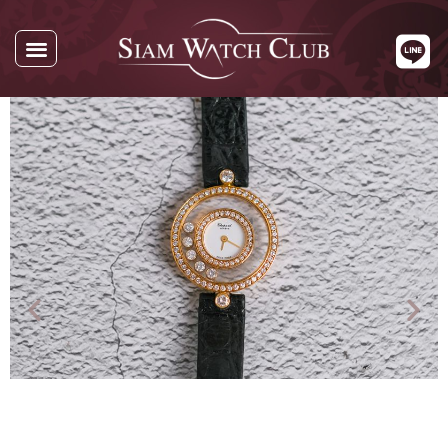
นาฬิกาทั้งหมด
นาฬิกาตามแบรนด์
รับซื้อนาฬิกา
เกี่ยวกับเรา
ติดต่อเรา