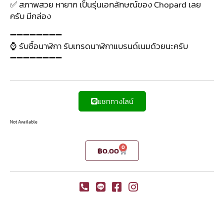
✅ สภาพสวย หายาก เป็นรุ่นเอกลักษณ์ของ Chopard เลย
ครับ มีกล่อง
➖➖➖➖➖➖➖➖
⌚ รับซื้อนาฬิกา รับเทรดนาฬิกาแบรนด์เนมด้วยนะครับ
➖➖➖➖➖➖➖➖
แชททางไลน์
Not Available
0
฿
0.00