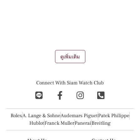
ประดับชิ้นนึงอีกต่อไป นาฬิกาเป็น "ทรัพย์สิน" ที่มีมูลค่าขึ้น หรือลง
เปรียบดังการลงทุนผ่านศิลปะบนข้อมือ ถึงแม้ว่าจะเป็นนาฬิกามือ
สองเองก็ตาม ยังเป็นที่นิยมอย่างมากสำหรับทั้ง นักลงทุน นักสะสม
และผู้ชื่นชอบอีกมากมาย
การขายนาฬิกา
การรับซื้อนาฬิกา
การเทรด
แลกเปลี่ยนนาฬิกา ถือเป็นช่องทางการทำเงินที่ดีเยี่ยมในยุคนี้เลยที
เดียว
...
ดูเพิ่มเติม
Connect With Siam Watch Club
Rolex
A. Lange & Sohne
Audemars Piguet
Patek Philippe
Hublot
Franck Muller
Panerai
Breitling