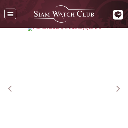
นาฬิกาทั้งหมด
นาฬิกาตามแบรนด์
รับซื้อนาฬิกา
เกี่ยวกับเรา
ติดต่อเรา