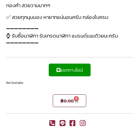
ทองคำ สวยวามมากๆ
✅ สวยทุกมุมมอง หายากแน่นอนครับ กล่องใบครบ
➖➖➖➖➖➖➖➖
⌚ รับซื้อนาฬิกา รับเทรดนาฬิกา แบรนด์เนมด้วยนะครับ
➖➖➖➖➖➖➖➖
แชททางไลน์
Not Available
0
฿
0.00