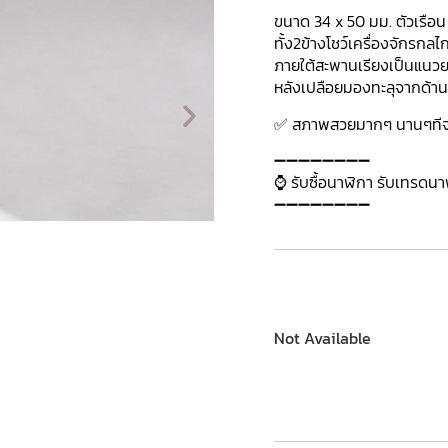
ขนาด 34 x 50 มม. ตัวเรือน
ทั้ง2ข้างโชว์เครื่องจักรกล
ภายใต้สะพานเรียงเป็นแนวย
หลังเปลือยมองทะลุจากด้า
✅ สภาพสวยมากๆ นานๆทีจะม
➖➖➖➖➖➖➖➖
⌚ รับซื้อนาฬิกา รับเทรดน
➖➖➖➖➖➖➖➖
Not Available