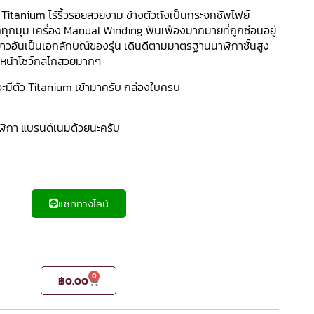
 Titanium ไร้ริ้วรอยสวยงาม ข้างตัวถังเป็นกระจกซัพไฟย์
ไกทุกมุม เครื่อง Manual Winding ฟันเฟืองมากมายที่ถูกซ่อนอยู่
าวอันเป็นเอกลักษณ์ของรุ่น เดินดีตามมาตรฐานนาฬิกาชั้นสูง
นหน้าโชว์กลไกสวยมากๆ
ีตัว Titanium เข้ามาครับ กล่องใบครบ
าฬิกา แบรนด์เนมด้วยนะครับ
แชททางไลน์
0
฿
0.00