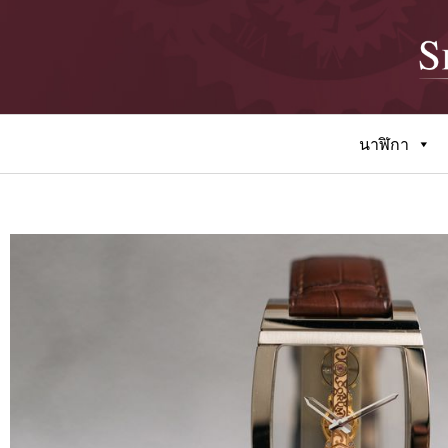
นาฬิกา