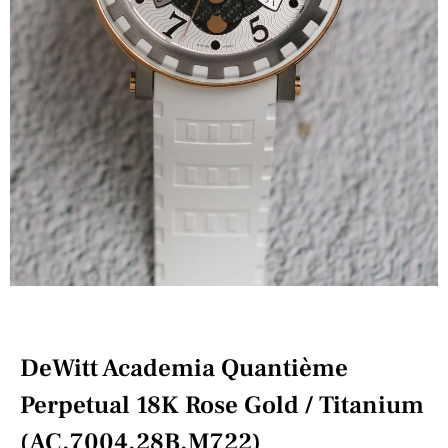
DeWitt Academia Quantième
Perpetual 18K Rose Gold / Titanium
(AC.7004.28B.M722)