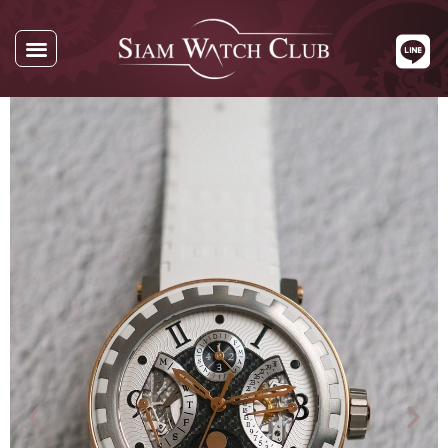
นาฬิกาทั้งหมด
นาฬิกาตามแบรนด์
รับซื้อนาฬิกา
เกี่ยวกับเรา
ติดต่อเรา