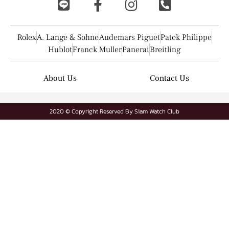
Rolex
A. Lange & Sohne
Audemars Piguet
Patek Philippe
Hublot
Franck Muller
Panerai
Breitling
About Us
Contact Us
2020 © Copyright Reserved By Siam Watch Club