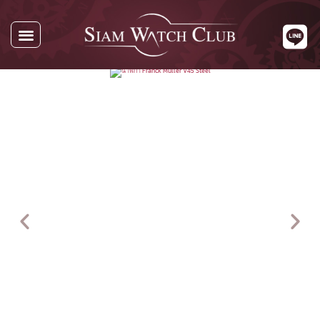
นาฬิกาทั้งหมด
นาฬิกาตามแบรนด์
รับซื้อนาฬิกา
เกี่ยวกับเรา
ติดต่อเรา