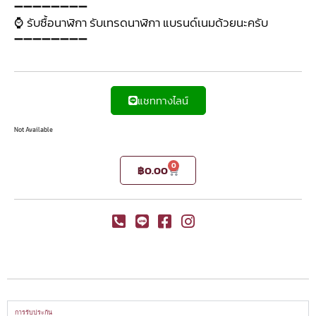
➖➖➖➖➖➖➖➖
⌚ รับซื้อนาฬิกา รับเทรดนาฬิกา แบรนด์เนมด้วยนะครับ
➖➖➖➖➖➖➖➖
แชททางไลน์
Not Available
0
฿
0.00
การรับประกัน