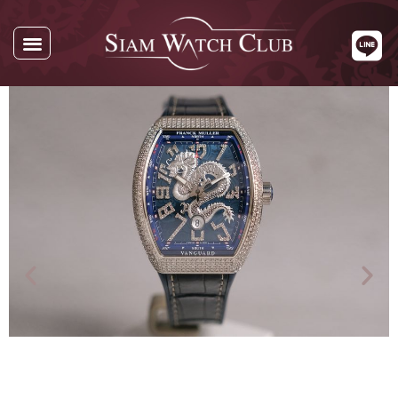
นาฬิกาทั้งหมด
นาฬิกาตามแบรนด์
รับซื้อนาฬิกา
เกี่ยวกับเรา
ติดต่อเรา