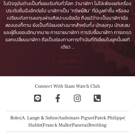
ในปัจจุบันต่างเป็นที่ยอมรับกันทั่วโลก ว่านาฬิกา ไม่ใช่เพียงแค่เครื่อง
ประดับชิ้นนึงอีกต่อไป นาฬิกาเป็น "ทรัพย์สิน" ที่มีมูลค่าขึ้น หรือลง
เปรียบดังการลงทุนผ่านศิลปะบนข้อมือ ถึงแม้ว่าจะเป็นนาฬิกามือ
สองเองก็ตาม ยังเป็นที่นิยมอย่างมากสำหรับทั้ง นักลงทุน นักสะสม
และผู้ชื่นชอบอีกมากมาย
การขายนาฬิกา
การรับซื้อนาฬิกา
การเทรด
แลกเปลี่ยนนาฬิกา ถือเป็นช่องทางการทำเงินที่ดีเยี่ยมในยุคนี้เลยที
เดียว
...
ดูเพิ่มเติม
Connect With Siam Watch Club
Rolex
A. Lange & Sohne
Audemars Piguet
Patek Philippe
Hublot
Franck Muller
Panerai
Breitling