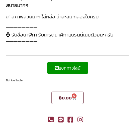
สบายมากๆ
✅ สภาพสวยมาก ใส่หล่อ น่าสะสม กล่องใบครบ
➖➖➖➖➖➖➖➖
⌚ รับซื้อนาฬิกา รับเทรดนาฬิกาแบรนด์เนมด้วยนะครับ
➖➖➖➖➖➖➖➖
แชททางไลน์
Not Available
0
฿
0.00