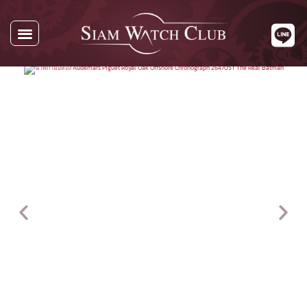
นาฬิกาทั้งหมด
นาฬิกาตามแบรนด์
รับซื้อนาฬิกา
เกี่ยวกับเรา
ติดต่อเรา