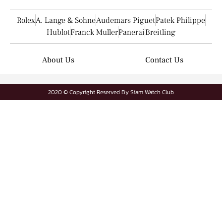
Rolex
A. Lange & Sohne
Audemars Piguet
Patek Philippe
Hublot
Franck Muller
Panerai
Breitling
About Us
Contact Us
2020 © Copyright Reserved By Siam Watch Club