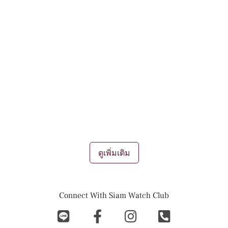
รับซื้อ ขาย แลกเปลี่ยน นาฬิกามือสอง
ของแท้
ในปัจจุบันต่างเป็นที่ยอมรับกันทั่วโลก ว่านาฬิกา ไม่ใช่เพียงแค่เครื่อง
ประดับชิ้นนึงอีกต่อไป นาฬิกาเป็น "ทรัพย์สิน" ที่มีมูลค่าขึ้น หรือลง
เปรียบดังการลงทุนผ่านศิลปะบนข้อมือ ถึงแม้ว่าจะเป็นนาฬิกามือ
สองเองก็ตาม ยังเป็นที่นิยมอย่างมากสำหรับทั้ง นักลงทุน นักสะสม
และผู้ชื่นชอบอีกมากมาย
การขายนาฬิกา
การรับซื้อนาฬิกา
การเทรด
แลกเปลี่ยนนาฬิกา ถือเป็นช่องทางการทำเงินที่ดีเยี่ยมในยุคนี้เลยที
เดียว
...
ดูเพิ่มเติม
Connect With Siam Watch Club