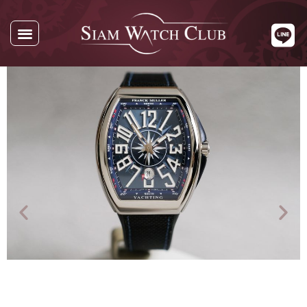
นาฬิกาทั้งหมด
นาฬิกาตามแบรนด์
รับซื้อนาฬิกา
เกี่ยวกับเรา
ติดต่อเรา