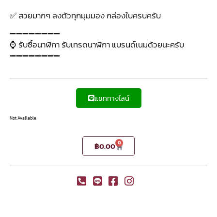
✅ สวยมากๆ ลงตัวทุกมุมมอง กล่องใบครบครับ
➖➖➖➖➖➖➖➖
⌚ รับซื้อนาฬิกา รับเทรดนาฬิกา แบรนด์เนมด้วยนะครับ
➖➖➖➖➖➖➖➖
แชททางไลน์
Not Available
0
฿
0.00