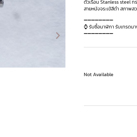
ตัวเรือน Stanless steel ทร
สายหนังจระเข้สีดำ สภาพส
➖➖➖➖➖➖➖➖
⌚ รับซื้อนาฬิกา รับเทรดน
➖➖➖➖➖➖➖➖
Not Available