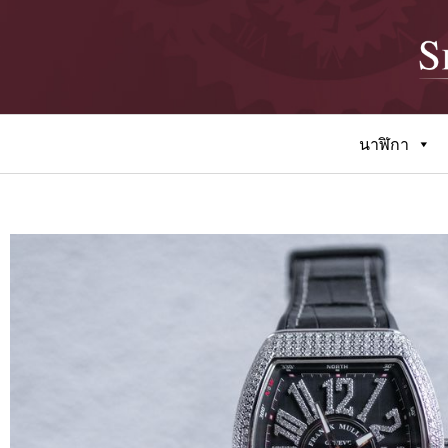
นาฬิกา