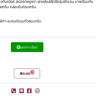
งถังเบียร์ สปอร์ตหรูหรา ฝาหลังสลักชื่อรุ่นชัดเจน มาพร้อมกับ
วยกริบ กล่องใบครบครับ
าฬิกา แบรนด์เนมด้วยนะครับ
แชททางไลน์
0
฿
0.00