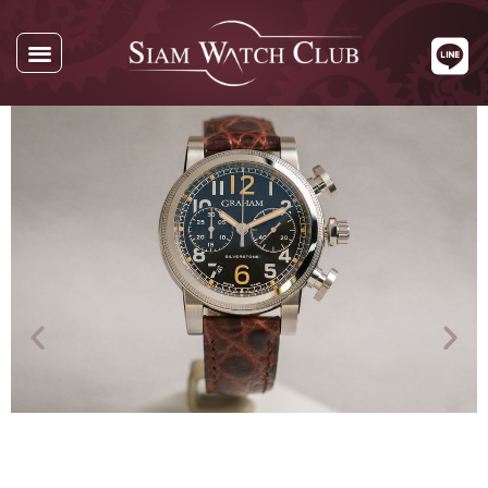
นาฬิกาทั้งหมด
นาฬิกาตามแบรนด์
รับซื้อนาฬิกา
เกี่ยวกับเรา
ติดต่อเรา