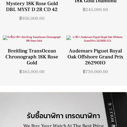
18K Gold Diamond
Mystery 18K Rose Gold
DBL MYST D 2R CD 42
฿
245,000.00
฿
950,000.00
Breitling TransOcean
Audemars Piguet Royal
Chronograph 18K Rose
Oak Offshore Grand Prix
Gold
26290IO
฿
365,000.00
฿
730,000.00
รับซื้อนาฬิกา เทรดนาฬิกา
We Buy Your Watch At The Best Price