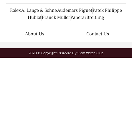
Rolex
A. Lange & Sohne
Audemars Piguet
Patek Philippe
Hublot
Franck Muller
Panerai
Breitling
About Us
Contact Us
2020 © Copyright Reserved By Siam Watch Club