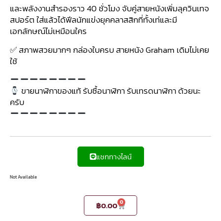
และพลังงานสำรองราว 40 ชั่วโมง จับคู่สายหนังเพิ่มลุควินเทจ
สปอร์ต ใส่แล้วได้ฟีลนักแข่งยุคคลาสสิกที่ทั้งเท่และมี
เอกลักษณ์ไม่เหมือนใคร
✅ สภาพสวยมากๆ กล่องใบครบ สายหนัง Graham เดิมไม่เคย
ใช้
ขายนาฬิกาของแท้ รับซื้อนาฬิกา รับเทรดนาฬิกา ด้วยนะ
ครับ
แชททางไลน์
Not Available
0
฿
0.00