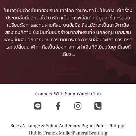
ในปัจจุบันต่างเป็นที่ยอมรับกันทั่วโลก ว่านาฬิกา ไม่ใช่เพียงแค่เครื่อง
ประดับชิ้นนึงอีกต่อไป นาฬิกาเป็น "ทรัพย์สิน" ที่มีมูลค่าขึ้น หรือลง
เปรียบดังการลงทุนผ่านศิลปะบนข้อมือ ถึงแม้ว่าจะเป็นนาฬิกามือ
สองเองก็ตาม ยังเป็นที่นิยมอย่างมากสำหรับทั้ง นักลงทุน นักสะสม
และผู้ชื่นชอบอีกมากมาย
การขายนาฬิกา
การรับซื้อนาฬิกา
การเทรด
แลกเปลี่ยนนาฬิกา ถือเป็นช่องทางการทำเงินที่ดีเยี่ยมในยุคนี้เลยที
เดียว
...
ดูเพิ่มเติม
Connect With Siam Watch Club
Rolex
A. Lange & Sohne
Audemars Piguet
Patek Philippe
Hublot
Franck Muller
Panerai
Breitling