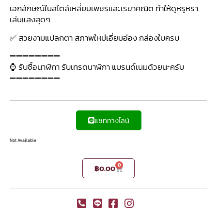
เอกลักษณ์ในสไตล์เหลี่ยมเพชรและเรขาคณิต ทำให้ดูหรูหรา
เล่นแสงสุดๆ
✅ สวยงามแปลกตา สภาพใหม่เอี่ยมอ่อง กล่องใบครบ
➖➖➖➖➖➖➖➖
⌚ รับซื้อนาฬิกา รับเทรดนาฬิกา แบรนด์เนมด้วยนะครับ
➖➖➖➖➖➖➖➖
แชททางไลน์
Not Available
0
฿
0.00