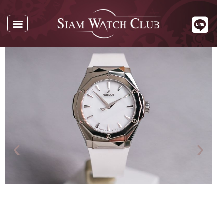
นาฬิกาทั้งหมด
นาฬิกาตามแบรนด์
รับซื้อนาฬิกา
เกี่ยวกับเรา
ติดต่อเรา