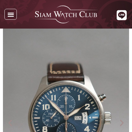
นาฬิกาทั้งหมด
นาฬิกาตามแบรนด์
รับซื้อนาฬิกา
เกี่ยวกับเรา
ติดต่อเรา