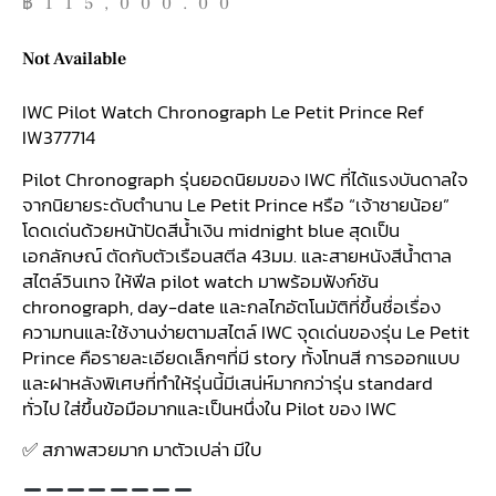
฿
115,000.00
Not Available
IWC Pilot Watch Chronograph Le Petit Prince Ref
IW377714
Pilot Chronograph รุ่นยอดนิยมของ IWC ที่ได้แรงบันดาลใจ
จากนิยายระดับตำนาน Le Petit Prince หรือ “เจ้าชายน้อย”
โดดเด่นด้วยหน้าปัดสีน้ำเงิน midnight blue สุดเป็น
เอกลักษณ์ ตัดกับตัวเรือนสตีล 43มม. และสายหนังสีน้ำตาล
สไตล์วินเทจ ให้ฟีล pilot watch มาพร้อมฟังก์ชัน
chronograph, day-date และกลไกอัตโนมัติที่ขึ้นชื่อเรื่อง
ความทนและใช้งานง่ายตามสไตล์ IWC จุดเด่นของรุ่น Le Petit
Prince คือรายละเอียดเล็กๆที่มี story ทั้งโทนสี การออกแบบ
และฝาหลังพิเศษที่ทำให้รุ่นนี้มีเสน่ห์มากกว่ารุ่น standard
ทั่วไป ใส่ขึ้นข้อมือมากและเป็นหนึ่งใน Pilot ของ IWC
✅ สภาพสวยมาก มาตัวเปล่า มีใบ