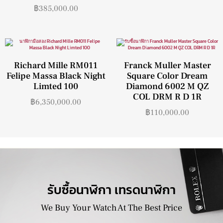
฿
385,000.00
Richard Mille RM011
Franck Muller Master
Felipe Massa Black Night
Square Color Dream
Limted 100
Diamond 6002 M QZ
COL DRM R D 1R
฿
6,350,000.00
฿
110,000.00
รับซื้อนาฬิกา เทรดนาฬิกา
We Buy Your Watch At The Best Price