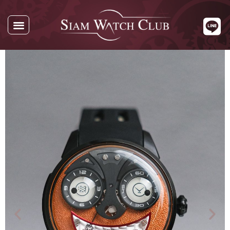
นาฬิกาทั้งหมด
นาฬิกาตามแบรนด์
รับซื้อนาฬิกา
เกี่ยวกับเรา
ติดต่อเรา