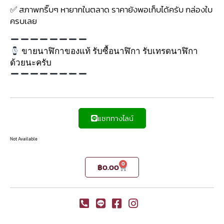
✅ สภาพกริ๊บๆ หายากในตลาด ราคายังพอเก็บได้ครับ กล่องใบ
ครบเลย
ขายนาฬิกาของแท้ รับซื้อนาฬิกา รับเทรดนาฬิกา
ด้วยนะครับ
แชททางไลน์
Not Available
0
฿
0.00