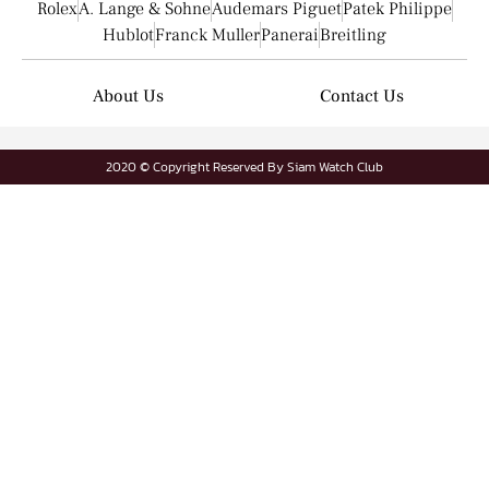
Rolex
A. Lange & Sohne
Audemars Piguet
Patek Philippe
Hublot
Franck Muller
Panerai
Breitling
About Us
Contact Us
2020 © Copyright Reserved By Siam Watch Club