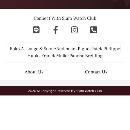
Connect With Siam Watch Club
Rolex
A. Lange & Sohne
Audemars Piguet
Patek Philippe
Hublot
Franck Muller
Panerai
Breitling
About Us
Contact Us
2020 © Copyright Reserved By Siam Watch Club