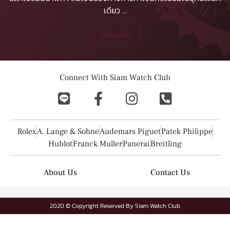
เดียว
...
ดูเพิ่มเติม
Connect With Siam Watch Club
Rolex
A. Lange & Sohne
Audemars Piguet
Patek Philippe
Hublot
Franck Muller
Panerai
Breitling
About Us
Contact Us
2020 © Copyright Reserved By Siam Watch Club