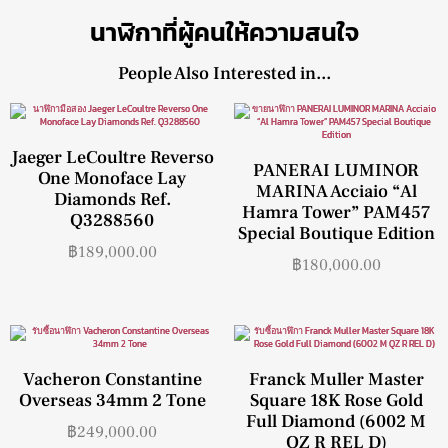
นาฬิกาที่ผู้คนให้ความสนใจ
People Also Interested in...
Jaeger LeCoultre Reverso
PANERAI LUMINOR
One Monoface Lay
MARINA Acciaio “Al
Diamonds Ref.
Hamra Tower” PAM457
Q3288560
Special Boutique Edition
฿
189,000.00
฿
180,000.00
Vacheron Constantine
Franck Muller Master
Overseas 34mm 2 Tone
Square 18K Rose Gold
Full Diamond (6002 M
฿
249,000.00
QZ R REL D)