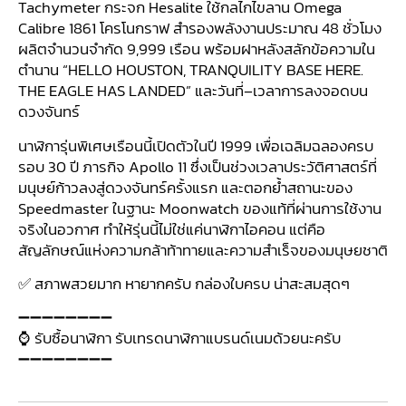
Tachymeter กระจก Hesalite ใช้กลไกไขลาน Omega
Calibre 1861 โครโนกราฟ สำรองพลังงานประมาณ 48 ชั่วโมง
ผลิตจำนวนจำกัด 9,999 เรือน พร้อมฝาหลังสลักข้อความใน
ตำนาน “HELLO HOUSTON, TRANQUILITY BASE HERE.
THE EAGLE HAS LANDED” และวันที่–เวลาการลงจอดบน
ดวงจันทร์
นาฬิการุ่นพิเศษเรือนนี้เปิดตัวในปี 1999 เพื่อเฉลิมฉลองครบ
รอบ 30 ปี ภารกิจ Apollo 11 ซึ่งเป็นช่วงเวลาประวัติศาสตร์ที่
มนุษย์ก้าวลงสู่ดวงจันทร์ครั้งแรก และตอกย้ำสถานะของ
Speedmaster ในฐานะ Moonwatch ของแท้ที่ผ่านการใช้งาน
จริงในอวกาศ ทำให้รุ่นนี้ไม่ใช่แค่นาฬิกาไอคอน แต่คือ
สัญลักษณ์แห่งความกล้าท้าทายและความสำเร็จของมนุษยชาติ
✅ สภาพสวยมาก หายากครับ กล่องใบครบ น่าสะสมสุดๆ
➖➖➖➖➖➖➖➖
⌚ รับซื้อนาฬิกา รับเทรดนาฬิกาแบรนด์เนมด้วยนะครับ
➖➖➖➖➖➖➖➖