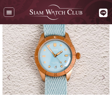
นาฬิกาทั้งหมด
นาฬิกาตามแบรนด์
รับซื้อนาฬิกา
เกี่ยวกับเรา
ติดต่อเรา