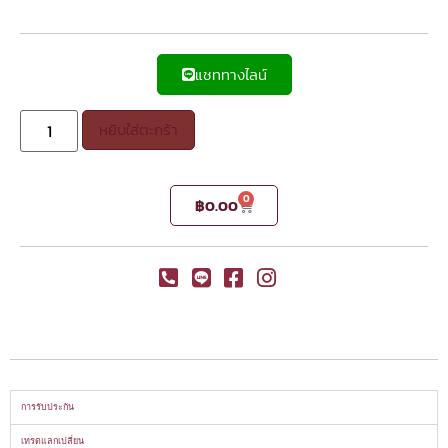
แชททางไลน์
หยิบใส่ตะกร้า
0
฿
0.00
การรับประกัน
เทรดแลกเปลี่ยน