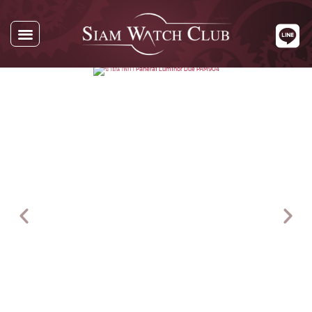
นาฬิกาทั้งหมด
นาฬิกาตามแบรนด์
รับซื้อนาฬิกา
เกี่ยวกับเรา
ติดต่อเรา