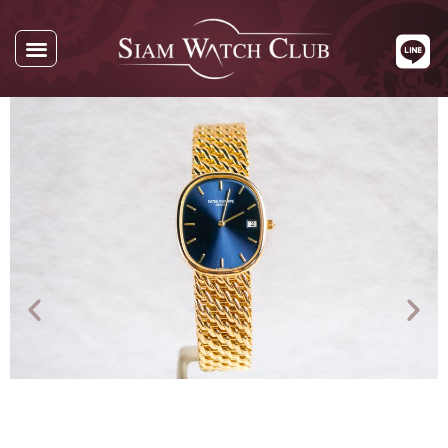
นาฬิกาทั้งหมด
นาฬิกาตามแบรนด์
รับซื้อนาฬิกา
เกี่ยวกับเรา
ติดต่อเรา