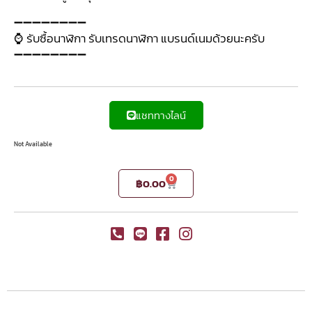
➖➖➖➖➖➖➖➖
⌚ รับซื้อนาฬิกา รับเทรดนาฬิกา แบรนด์เนมด้วยนะครับ
➖➖➖➖➖➖➖➖
แชททางไลน์
Not Available
0
฿
0.00