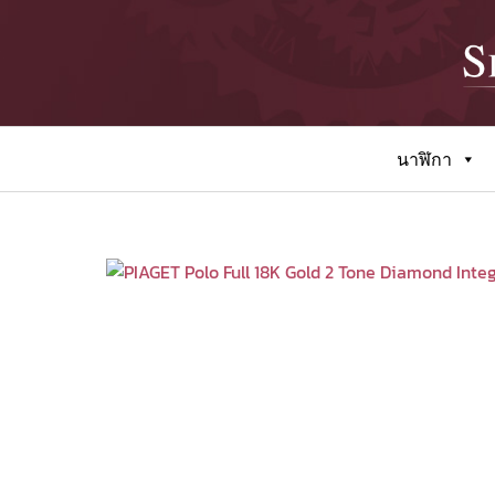
นาฬิกา