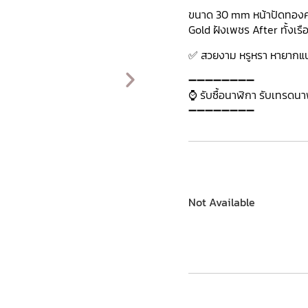
ขนาด 30 mm หน้าปัดทองคำข
Gold ฝังเพชร After ทั้งเรือ
✅ สวยงาม หรูหรา หายากแน
➖➖➖➖➖➖➖➖
⌚ รับซื้อนาฬิกา รับเทรดน
➖➖➖➖➖➖➖➖
Not Available