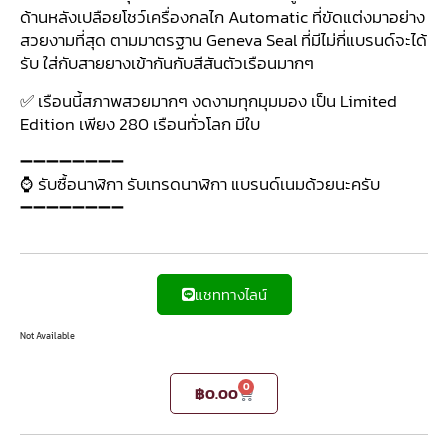
ด้านหลังเปลือยโชว์เครื่องกลไก Automatic ที่ขัดแต่งมาอย่าง
สวยงามที่สุด ตามมาตรฐาน Geneva Seal ที่มีไม่กี่แบรนด์จะได้
รับ ใส่กับสายยางเข้ากันกับสีสันตัวเรือนมากๆ
✅ เรือนนี้สภาพสวยมากๆ งดงามทุกมุมมอง เป็น Limited
Edition เพียง 280 เรือนทั่วโลก มีใบ
➖➖➖➖➖➖➖➖
⌚ รับซื้อนาฬิกา รับเทรดนาฬิกา แบรนด์เนมด้วยนะครับ
➖➖➖➖➖➖➖➖
แชททางไลน์
Not Available
0
฿
0.00