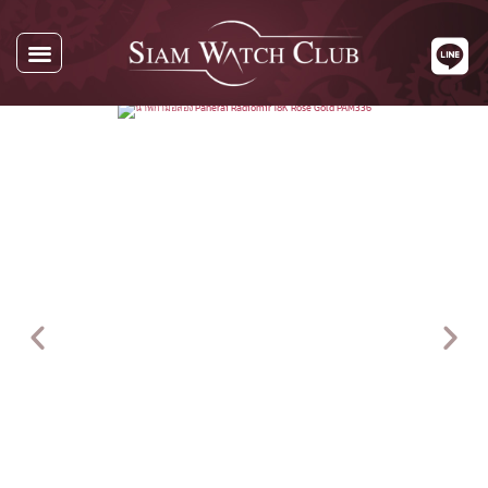
นาฬิกาทั้งหมด
นาฬิกาตามแบรนด์
รับซื้อนาฬิกา
เกี่ยวกับเรา
ติดต่อเรา