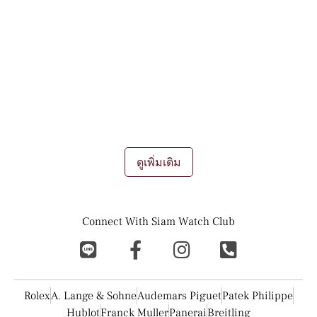
ในปัจจุบันต่างเป็นที่ยอมรับกันทั่วโลก ว่านาฬิกา ไม่ใช่เพียงแค่เครื่อง
ประดับชิ้นนึงอีกต่อไป นาฬิกาเป็น "ทรัพย์สิน" ที่มีมูลค่าขึ้น หรือลง
เปรียบดังการลงทุนผ่านศิลปะบนข้อมือ ถึงแม้ว่าจะเป็นนาฬิกามือ
สองเองก็ตาม ยังเป็นที่นิยมอย่างมากสำหรับทั้ง นักลงทุน นักสะสม
และผู้ชื่นชอบอีกมากมาย
การขายนาฬิกา
การรับซื้อนาฬิกา
การเทรด
แลกเปลี่ยนนาฬิกา ถือเป็นช่องทางการทำเงินที่ดีเยี่ยมในยุคนี้เลยที
เดียว
...
ดูเพิ่มเติม
Connect With Siam Watch Club
Rolex
A. Lange & Sohne
Audemars Piguet
Patek Philippe
Hublot
Franck Muller
Panerai
Breitling