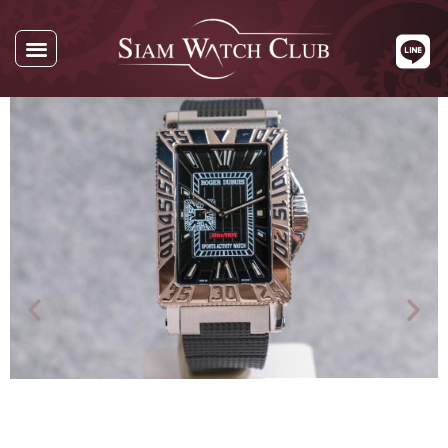
นาฬิกาทั้งหมด
นาฬิกาตามแบรนด์
รับซื้อนาฬิกา
เกี่ยวกับเรา
ติดต่อเรา