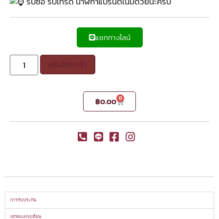
รับซื้อ รับเทรด นาฬิกาแบรนด์เนมด้วยนะครับ
แชททางไลน์
หยิบใส่ตะกร้า
0
฿
0.00
การรับประกัน
เทรดแลกเปลี่ยน