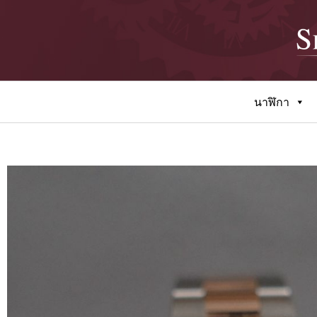
นาฬิกา