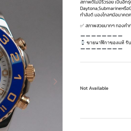
สภาพดีไม่มีริ้วรอย เป็นอีก
Daytona,SubmarineหรือGM
กำลังดี มองไกลๆมีอนาคตค
✅ สภาพสวยมากๆ ทองคำกำลั
ขายนาฬิกาของแท้ รับซ
Not Available