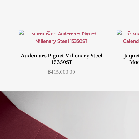
Audemars Piguet Millenary Steel
Jaquet
15350ST
Moo
฿
415,000.00