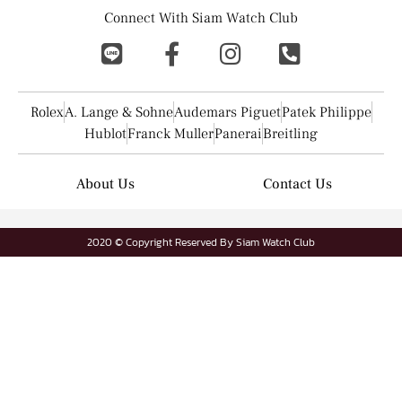
Connect With Siam Watch Club
Rolex
A. Lange & Sohne
Audemars Piguet
Patek Philippe
Hublot
Franck Muller
Panerai
Breitling
About Us
Contact Us
2020 © Copyright Reserved By Siam Watch Club