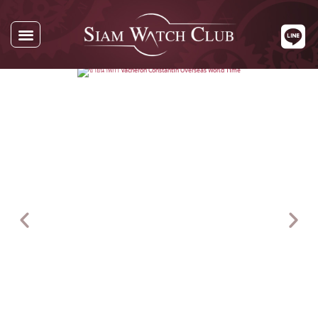
นาฬิกาทั้งหมด
นาฬิกาตามแบรนด์
รับซื้อนาฬิกา
เกี่ยวกับเรา
ติดต่อเรา