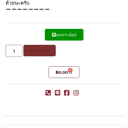
ด้วยนะครับ
แชททางไลน์
หยิบใส่ตะกร้า
0
฿
0.00