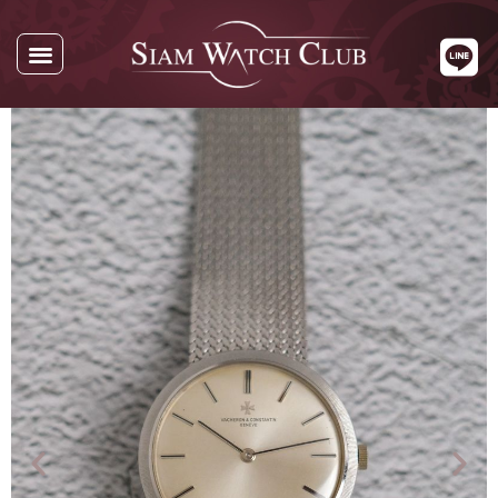
นาฬิกาทั้งหมด
นาฬิกาตามแบรนด์
รับซื้อนาฬิกา
เกี่ยวกับเรา
ติดต่อเรา