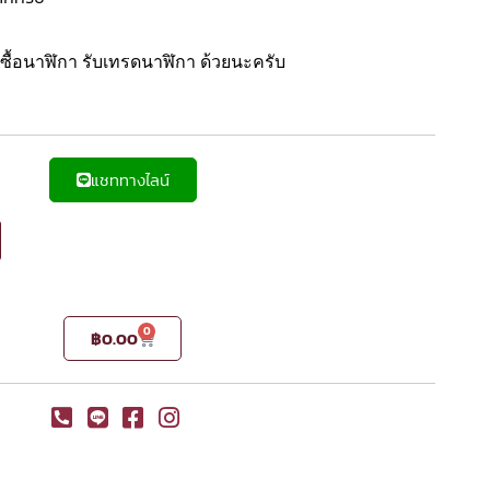
ื้อนาฬิกา รับเทรดนาฬิกา ด้วยนะครับ
แชททางไลน์
0
฿
0.00