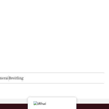
แท้
 เปรียบดังการลงทุนผ่านศิลปะบนข้อมือ ถึงแม้ว่าจะเป็นนาฬิกามือสองเอง
นาฬิกา ถือเป็นช่องทางการทำเงินที่ดีเยี่ยมในยุคนี้เลยทีเดียว
...
nerai
Breitling
Thai