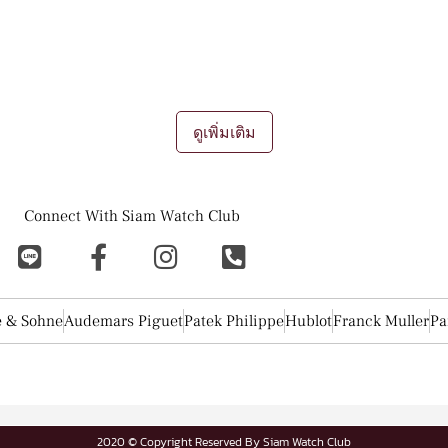
บซื้อ ขาย แลกเปลี่ยน นาฬิกามือสอง ของ
ื่องประดับชิ้นนึงอีกต่อไป นาฬิกาเป็น "ทรัพย์สิน" ที่มีมูลค่าขึ้น หรือลง
ผู้ชื่นชอบอีกมากมาย
การขายนาฬิกา
การรับซื้อนาฬิกา
การเทรดแลกเปลี่ยน
ดูเพิ่มเติม
Connect With Siam Watch Club
e & Sohne
Audemars Piguet
Patek Philippe
Hublot
Franck Muller
Pa
2020 © Copyright Reserved By Siam Watch Club