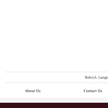
รั
ในปัจจุบันต่างเป็นที่ยอมรับกันทั่วโลก ว่านาฬิกา ไม่ใช่เพียงแค่เคร
ก็ตาม ยังเป็นที่นิยมอย่างมากสำหรับทั้ง นักลงทุน นักสะสม และ
Rolex
A. Lang
About Us
Contact Us