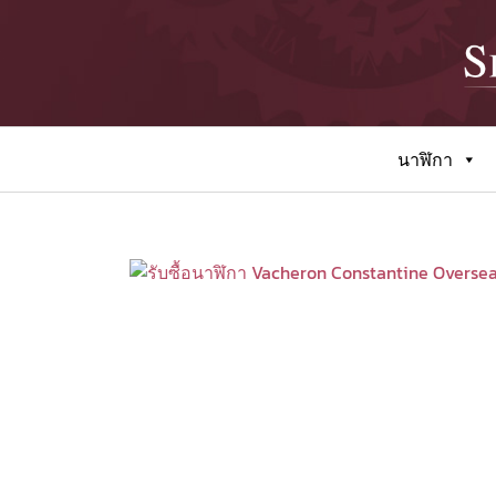
นาฬิกา