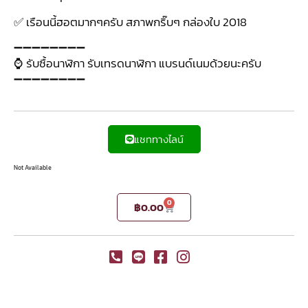
✅ เรือนนี้ฮอตมากๆครับ สภาพกริ๊บๆ กล่องใบ 2018
➖➖➖➖➖➖➖➖
⌚ รับซื้อนาฬิกา รับเทรดนาฬิกา แบรนด์เนมด้วยนะครับ
➖➖➖➖➖➖➖➖
แชททางไลน์
Not Available
0
฿
0.00