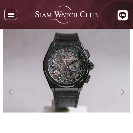
นาฬิกาทั้งหมด
นาฬิกาตามแบรนด์
รับซื้อนาฬิกา
เกี่ยวกับเรา
ติดต่อเรา