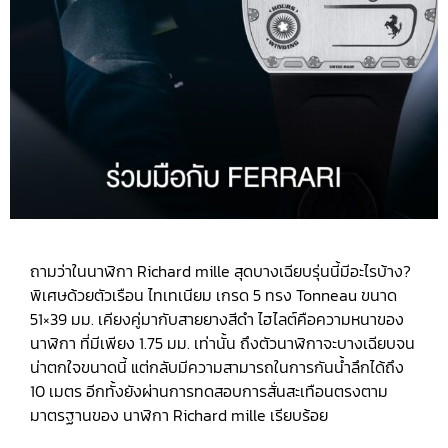
ถามว่าในนาฬิกา Richard mille สุดบางเฉียบรุ่นนี้มีอะไรบ้าง?
พิเศษด้วยตัวเรือน ไทเทเนียม เกรด 5 ทรง Tonneau ขนาด
51×39 มม. เคียงคู่มากับสายยางสีดำ ไฮไลต์คือความหนาของ
นาฬิกา ที่มีเพียง 1.75 มม. เท่านั้น ถึงตัวนาฬิกาจะบางเฉียบจน
น่าตกใจขนาดนี้ แต่กลับมีความสามารถในการกันน้ำลึกได้ถึง
10 เมตร อีกทั้งยังผ่านการทดสอบการสั่นสะเทือนตรงตาม
มาตรฐานของ นาฬิกา Richard mille เรียบร้อย