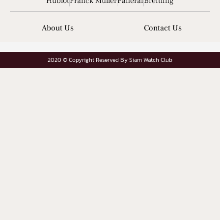
Hublot
Franck Muller
Panerai
Breitling
About Us
Contact Us
2020 © Copyright Reserved By Siam Watch Club