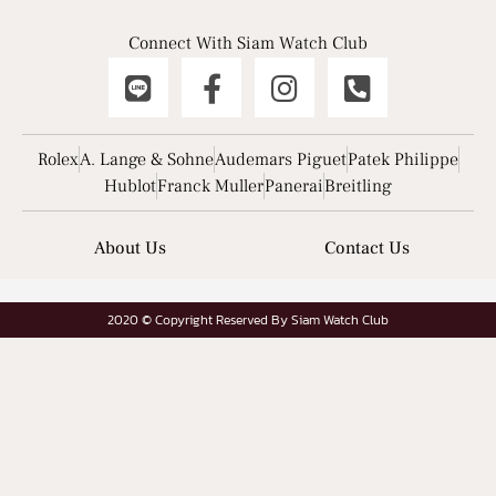
Connect With Siam Watch Club
Rolex
A. Lange & Sohne
Audemars Piguet
Patek Philippe
Hublot
Franck Muller
Panerai
Breitling
About Us
Contact Us
2020 © Copyright Reserved By Siam Watch Club