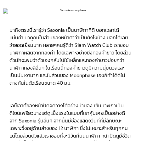
มาถึงตรงนี้เรารู้ว่า Saxonia เป็นนาฬิกาที่ดี บอกเวลาได้
แม่นยำ มาดูกันในส่วนของหน้าตาว่าเป็นยังไงบ้าง บอกได้เลย
ว่ายอดเยี่ยมมาก หลายๆคนรู้ดีว่า Siam Watch Club เราชอบ
นาฬิกาผลิตจากทองคำ โดยเฉพาะอย่างยิ่งทองคำขาว โดยส่วน
ตัวมักจะพบว่าตัวเองกลับไปใช้เหล็กและทองคำขาวบ่อยกว่า
นาฬิกาทองสีอื่นๆ ในเรือนนี้ทองคำขาวดูมีความนุ่มนวลและ
เป็นมันเงามาก และในส่วนของ Moonphase เองก็ทำได้ดีไม่
ต่างกันในตัวเรือนขนาด 40 มม.
เลย์เอาต์ของหน้าปัดจัดวางได้อย่างน่ามอง เข็มนาฬิกาเป็น
ดีไซน์เพรียวบางแต่ดูแข็งแรงในแบบที่เราคุ้นเคยเป็นอย่างดี
จาก Saxonia รุ่นอื่นๆ จากนั้นมีช่องแสดงวันที่ที่มีลักษณะ
เฉพาะซึ่งอยู่ด้านล่างของ 12 นาฬิกา ซึ่งไม่เหมาะสำหรับทุกคน
แต่โดยส่วนตัวแล้วเราชอบที่จะมีวันที่บนนาฬิกา หน้าปัดดูมีชีวิต