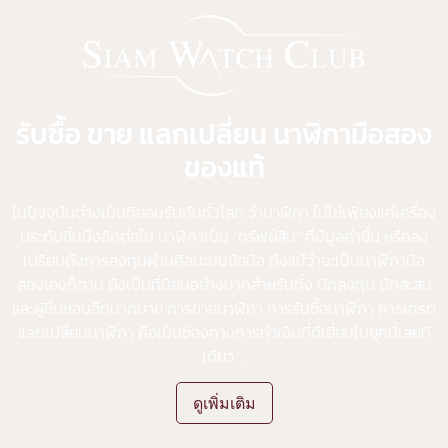
รับซื้อ ขาย แลกเปลี่ยน นาฬิกามือสอง
ของแท้
ในปัจจุบันต่างเป็นที่ยอมรับกันทั่วโลก ว่านาฬิกา ไม่ใช่เพียงแค่เครื่อง
ประดับชิ้นนึงอีกต่อไป นาฬิกาเป็น "ทรัพย์สิน" ที่มีมูลค่าขึ้น หรือลง
เปรียบดังการลงทุนผ่านศิลปะบนข้อมือ ถึงแม้ว่าจะเป็นนาฬิกามือ
สองเองก็ตาม ยังเป็นที่นิยมอย่างมากสำหรับทั้ง นักลงทุน นักสะสม
และผู้ชื่นชอบอีกมากมาย
การขายนาฬิกา
การรับซื้อนาฬิกา
การเทรด
แลกเปลี่ยนนาฬิกา ถือเป็นช่องทางการทำเงินที่ดีเยี่ยมในยุคนี้เลยที
เดียว
...
ดูเพิ่มเติม