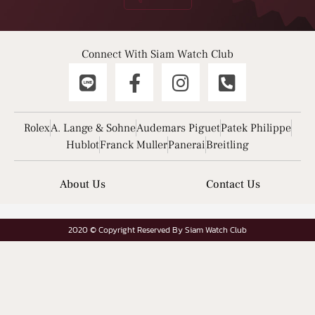
Connect With Siam Watch Club
Rolex
A. Lange & Sohne
Audemars Piguet
Patek Philippe
Hublot
Franck Muller
Panerai
Breitling
About Us
Contact Us
2020 © Copyright Reserved By Siam Watch Club