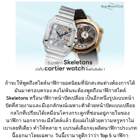
ถ้าจะให้พูดถึงสไตล์นาฬิกายอดนิยมที่นักสะสมต่างต้องการได้
มันมาครอบครอง คงไม่พ้นจะต้องพูดถึงนาฬิกาสไตล์
Skeletons หรือนาฬิกาหน้าปัดเปลือย เป็นอีกหนึ่งรูปแบบหน้า
ปัดที่สวยงามและมีเอกลักษณ์เฉพาะตัวด้วยหน้าปัดแบบเปลือย
กลไกที่เปรียบได้เหมือนโครงกระดูกที่ซ่อนอยู่ภายในของ
นาฬิกา นอกจากจะมีสไตล์แล้ว ยังแฝงไปด้วยความหรูหราไม่
เบาเลยทีเดียว ทำให้หลาย ๆ แบรนด์เลือกจะผลิตนาฬิกาประเภท
นี้ออกมาโดยเฉพาะ วันนี้เรามาดูดีกว่าว่า Top 5 นาฬิกา