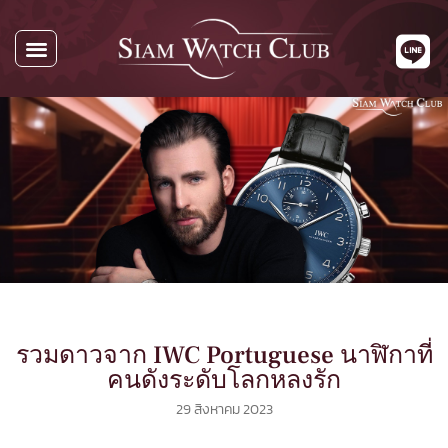
นาฬิกาทั้งหมด
นาฬิกาตามแบรนด์
รับซื้อนาฬิกา
เกี่ยวกับเรา
ติดต่อเรา
รวมดาวจาก IWC Portuguese นาฬิกาที่
คนดังระดับโลกหลงรัก
29 สิงหาคม 2023