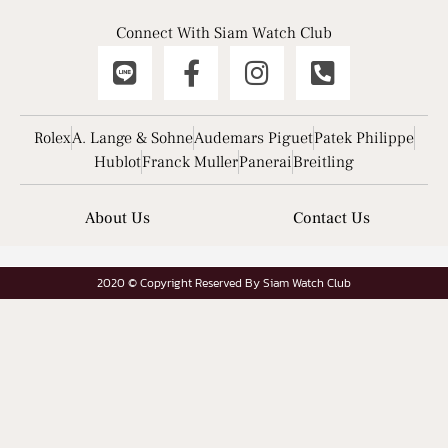
Connect With Siam Watch Club
Rolex
A. Lange & Sohne
Audemars Piguet
Patek Philippe
Hublot
Franck Muller
Panerai
Breitling
About Us
Contact Us
2020 © Copyright Reserved By Siam Watch Club