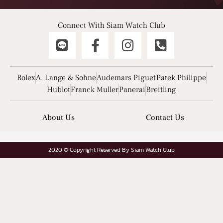
Connect With Siam Watch Club
Rolex
A. Lange & Sohne
Audemars Piguet
Patek Philippe
Hublot
Franck Muller
Panerai
Breitling
About Us
Contact Us
2020 © Copyright Reserved By Siam Watch Club