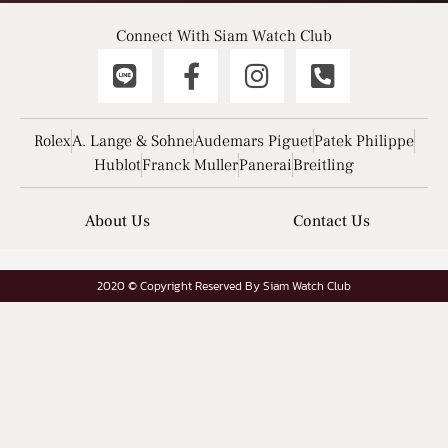
Connect With Siam Watch Club
Rolex
A. Lange & Sohne
Audemars Piguet
Patek Philippe
Hublot
Franck Muller
Panerai
Breitling
About Us
Contact Us
2020 © Copyright Reserved By Siam Watch Club