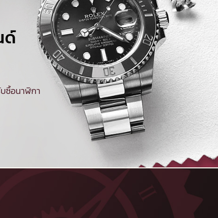
นด์
บซื้อนาฬิกา