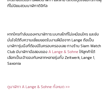
ที่ไม่นิยมสวมนาฬิกาดิจิทัล
หากใครกำลังมองหานาฬิการะบบกลไกที่ไม่เหมือนใคร และยัง
มั่นใจได้ถึงความเยี่ยมยอดในงานฝีมือจาก Lange ถือเป็น
นาฬิการุ่นนึงที่ต้องมีในครอบครองเลย ทางร้าน Siam Watch
Club มีนาฬิกามือสองของ
A Lange & Sohne
ให้ลูกค้าได้
เลือกเป็นเจ้าของกันหลากหลายรุ่นทั้ง Zeitwerk, Lange 1,
Saxonia
ดูนาฬิกา A Lange & Sohne ทั้งหมด >>