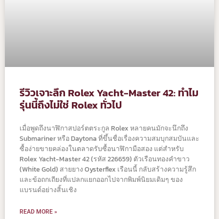
รีวิวเจาะลึก Rolex Yacht-Master 42: ทำไม
รุ่นนี้ถึงไม่ใช่ Rolex ทั่วไป
เมื่อพูดถึงนาฬิกาสปอร์ตตระกูล Rolex หลายคนมักจะนึกถึง
Submariner หรือ Daytona ที่ขึ้นชื่อเรื่องความสมบุกสมบันและ
ซื้อง่ายขายคล่องในตลาดรับซื้อนาฬิกามือสอง แต่สำหรับ
Rolex Yacht-Master 42 (รหัส 226659) ตัวเรือนทองคำขาว
(White Gold) สายยาง Oysterflex เรือนนี้ กลับสร้างความรู้สึก
และข้อถกเถียงที่แปลกแยกออกไปจากพิมพ์นิยมเดิมๆ ของ
แบรนด์อย่างสิ้นเชิง
READ MORE »