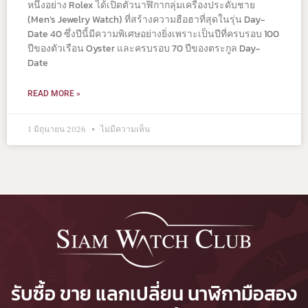
หนึ่งอย่าง Rolex ได้เปิดตัวนาฬิกากลุ่มเครื่องประดับชาย
(Men’s Jewelry Watch) ที่สร้างความฮือฮาที่สุดในรุ่น Day-
Date 40 ซึ่งปีนี้มีความพิเศษอย่างยิ่งเพราะเป็นปีที่ครบรอบ 100
ปีของตัวเรือน Oyster และครบรอบ 70 ปีของตระกูล Day-
Date
READ MORE »
1 มิถุนายน 2026
ไม่มีความเห็น
รับซื้อ ขาย แลกเปลี่ยน นาฬิกามือสอง