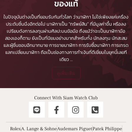
ของแท้
ในปัจจุบันต่างเป็นที่ยอมรับกันทั่วโลก ว่านาฬิกา ไม่ใช่เพียงแค่เครื่อง
ประดับชิ้นนึงอีกต่อไป นาฬิกาเป็น "ทรัพย์สิน" ที่มีมูลค่าขึ้น หรือลง
เปรียบดังการลงทุนผ่านศิลปะบนข้อมือ ถึงแม้ว่าจะเป็นนาฬิกามือ
สองเองก็ตาม ยังเป็นที่นิยมอย่างมากสำหรับทั้ง นักลงทุน นักสะสม
และผู้ชื่นชอบอีกมากมาย
การขายนาฬิกา
การรับซื้อนาฬิกา
การเทรด
แลกเปลี่ยนนาฬิกา ถือเป็นช่องทางการทำเงินที่ดีเยี่ยมในยุคนี้เลยที
เดียว
...
ดูเพิ่มเติม
Connect With Siam Watch Club
Rolex
A. Lange & Sohne
Audemars Piguet
Patek Philippe