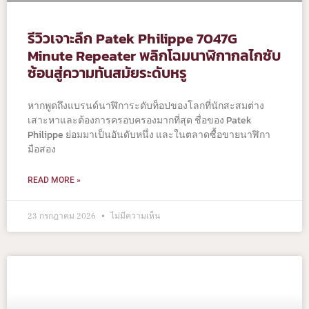
รีวิวเจาะลึก Patek Philippe 7047G
Minute Repeater พลิกโฉมนาฬิกากลไกซับ
ซ้อนสู่ความทันสมัยระดับหรู
หากพูดถึงแบรนด์นาฬิการะดับท็อปของโลกที่นักสะสมต่าง
เสาะหาและต้องการครอบครองมากที่สุด ชื่อของ Patek
Philippe ย่อมมาเป็นอันดับหนึ่ง และในตลาดซื้อขายนาฬิกา
มือสอง
READ MORE »
23 กรกฎาคม 2026
ไม่มีความเห็น