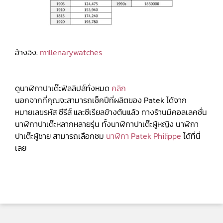
อ้างอิง:
millenarywatches
ดูนาฬิกาปาเต๊ะฟิลลิปส์ทั่งหมด
คลิก
นอกจากที่คุณจะสามารถเช็คปีที่ผลิตของ Patek ได้จาก
หมายเลขรหัส ซีรีส์ และซีเรียลข้างต้นแล้ว ทางร้านมีคอลเลคชั่น
นาฬิกาปาเต๊ะหลากหลายรุ่น ทั้งนาฬิกาปาเต๊ะผู้หญิง นาฬิกา
ปาเต๊ะผู้ชาย สามารถเลือกชม
นาฬิกา Patek Philippe
ได้ที่นี่
เลย