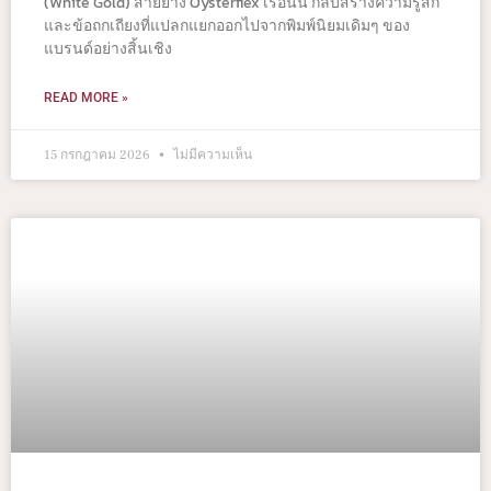
(White Gold) สายยาง Oysterflex เรือนนี้ กลับสร้างความรู้สึก
และข้อถกเถียงที่แปลกแยกออกไปจากพิมพ์นิยมเดิมๆ ของ
แบรนด์อย่างสิ้นเชิง
READ MORE »
15 กรกฎาคม 2026
ไม่มีความเห็น