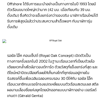
Offshore ได้รับการแนะนำอย่างเป็นทางการในปี 1993 โดยมี
ตัวเรือนขนาดใหญ่กว่ามาก (42 มม. เมื่อเทียบกับ 39 มม.
ดั้งเดิม) ซึ่งคิดว่าจะแข็งแกร่งกว่าของจริง นาฬิกาเรือนใหม่ได้
รับการพิสูจน์แล้วว่าประสบความสำเร็จพอๆ กับนาฬิการุ่น
ดั้งเดิม
รอยัล โอ๊ค คอนเซ็ปต์ (Royal Oak Concept) เปิดตัวเป็น
ทางการครั้งแรกในปี 2002 ในฐานะเรือนเวลาที่เปี่ยมด้วยไอ
เดียแหวกล้ำสไตล์อาวองต์การ์ด ด้วยวัสดุที่แข็งแกร่งที่สุด และ
ดีไซน์หน้าปัดเปลือยที่เผยให้เห็นกลไกที่ซุกซ่อนอยู่ภายใน
รังสรรค์ขึ้นเพื่อเฉลิมฉลองครบรอบ 30 ปีให้กับ รอยัล โอ๊ค
เรือนเวลาซิกเนเจอร์ทรงแปดเหลี่ยมบนตัวเรือนสเตนเลส สตีล
ผลงานเลื่องชื่อแห่งยุคโดยนักออกแบบนาฬิกาอย่าง เจอรัลด์
เกนตา (Gérald Genta)