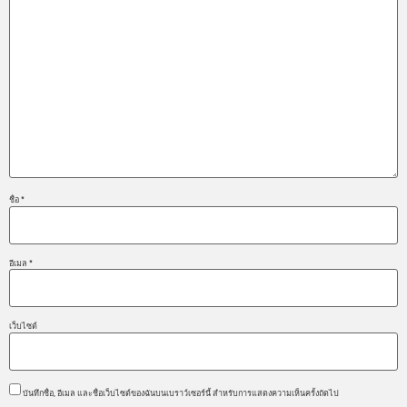
ชื่อ
*
อีเมล
*
เว็บไซต์
บันทึกชื่อ, อีเมล และชื่อเว็บไซต์ของฉันบนเบราว์เซอร์นี้ สำหรับการแสดงความเห็นครั้งถัดไป