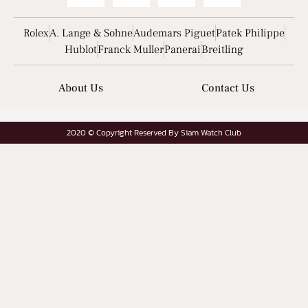
Rolex
A. Lange & Sohne
Audemars Piguet
Patek Philippe
Hublot
Franck Muller
Panerai
Breitling
About Us
Contact Us
2020 © Copyright Reserved By Siam Watch Club