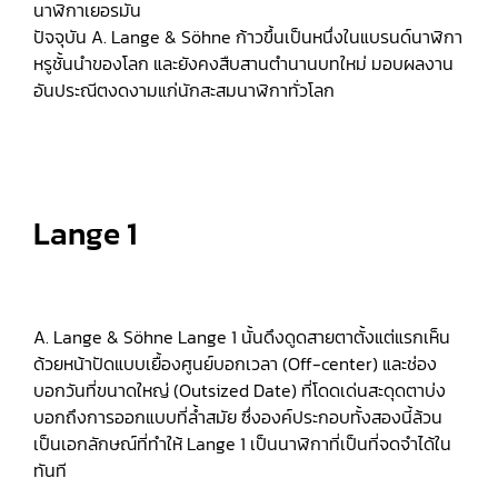
นาฬิกาเยอรมัน
ปัจจุบัน A. Lange & Söhne ก้าวขึ้นเป็นหนึ่งในแบรนด์นาฬิกา
หรูชั้นนำของโลก และยังคงสืบสานตำนานบทใหม่ มอบผลงาน
อันประณีตงดงามแก่นักสะสมนาฬิกาทั่วโลก
Lange 1
A. Lange & Söhne Lange 1 นั้นดึงดูดสายตาตั้งแต่แรกเห็น
ด้วยหน้าปัดแบบเยื้องศูนย์บอกเวลา (Off-center) และช่อง
บอกวันที่ขนาดใหญ่ (Outsized Date) ที่โดดเด่นสะดุดตาบ่ง
บอกถึงการออกแบบที่ล้ำสมัย ซึ่งองค์ประกอบทั้งสองนี้ล้วน
เป็นเอกลักษณ์ที่ทำให้ Lange 1 เป็นนาฬิกาที่เป็นที่จดจำได้ใน
ทันที