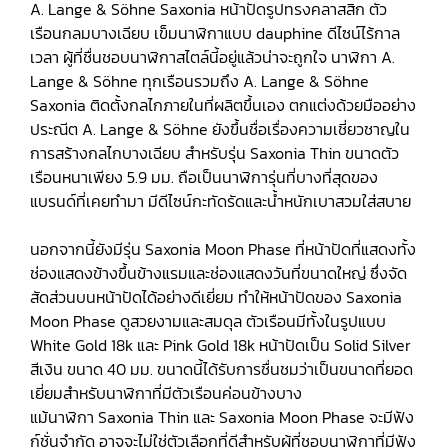
A. Lange & Söhne Saxonia หน้าปัดรูปทรงคลาสสิก ตัว
เรือนกลมบางเฉียบ เข็มนาฬิกาแบบ dauphine ดีไซน์ไร้กาล
เวลา ผู้ที่ชื่นชอบนาฬิกาสไตล์นี้อยู่แล้วน่าจะถูกใจ นาฬิกา A.
Lange & Söhne ทุกเรือนรวมถึง A. Lange & Söhne
Saxonia ติดตั้งกลไกภายในที่ผลิตขึ้นเอง ตกแต่งด้วยมืออย่าง
ประณีต A. Lange & Söhne ยังขึ้นชื่อเรื่องความเชี่ยวชาญใน
การสร้างกลไกบางเฉียบ สำหรับรุ่น Saxonia Thin ขนาดตัว
เรือนหนาเพียง 5.9 มม. ถือเป็นนาฬิการุ่นที่บางที่สุดของ
แบรนด์ที่เคยทำมา มีดีไซน์กะทัดรัดและน้ำหนักเบาสวมใส่สบาย
นอกจากนี้ยังมีรุ่น Saxonia Moon Phase ที่หน้าปัดที่แสดงทั้ง
ช่องแสดงข้างขึ้นข้างแรมและช่องแสดงวันที่ขนาดใหญ่ ซึ่งจัด
สัดส่วนบนหน้าปัดได้อย่างดีเยี่ยม ทำให้หน้าปัดของ Saxonia
Moon Phase ดูสวยงามและสมดุล ตัวเรือนมีทั้งในรูปแบบ
White Gold 18k และ Pink Gold 18k หน้าปัดเป็น Solid Silver
สีเงิน ขนาด 40 มม. ขนาดนี้ได้รับการชื่นชมว่าเป็นขนาดที่ยอด
เยี่ยมสำหรับนาฬิกาที่มีตัวเรือนค่อนข้างบาง
แม้นาฬิกา Saxonia Thin และ Saxonia Moon Phase จะมีฟัง
ก์ชั่นจำกัด อาจจะไม่ใช่ตัวเลือกที่ดีสำหรับผู้ที่ชอบนาฬิกาที่มีฟัง