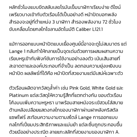
หลักชั่วโมงแบบขีดสลับเลขโรมันเข็มนาฬิกาเรียบง่าย ดีไซน์
เพรียวบางเข้ากับตัวเรือนได้เป็นอย่างดี หน้าปัดบอกพลัง
สำรองจะอยู่ที่ตำแหน่ง 3 นาฬิกา สำรองพลังงาน 72 ชั่วโมง
ขับเคลื่อนโดยกลไกไขลานอัตโนมัติ Caliber L121.1
แม้การออกแบบหน้าปัดแบบเยื้องศูนย์นี้อาจจะดูไม่สมมาตร แต่
Lange 1 กลับทำให้กลายเป็นจุดเด่นด้วยการผสมผสานความ
เรียบหรูเข้ากับฟังก์ชันการใช้งานอย่างลงตัว เน้นเส้นสายที่
สะอาดตาและองค์ประกอบที่จำเป็น ลดทอนความยุ่งเหยิงบน
หน้าปัด ผลลัพธ์ที่ได้คือ หน้าปัดที่สวยงามแต่มีเสน่ห์เฉพาะตัว
ตัวเรือนผลิตจากวัสดุล้ำค่า เช่น Pink Gold, White Gold และ
Platinum แต่ละวัสดุให้ความรู้สึกที่แตกต่างกัน ขอบตัวเรือน
โค้งมนเพิ่มความหรูหรา มาพร้อมสายหนังจระเข้สวมใส่สบาย
ด้านหลังเปลือยแสดงกลไกของนาฬิกาผ่านฝาหลังคริสตัล
แซฟไฟร์ สะท้อนความงามตามสไตล์ Lange การออกแบบ
กลไกที่เปี่ยมประสิทธิภาพและแม่นยำ แต่ละชิ้นถูกประกอบขึ้น
ด้วยมืออย่างประณีต ลายแกะสลักที่สวยงามของนาฬิกา A.