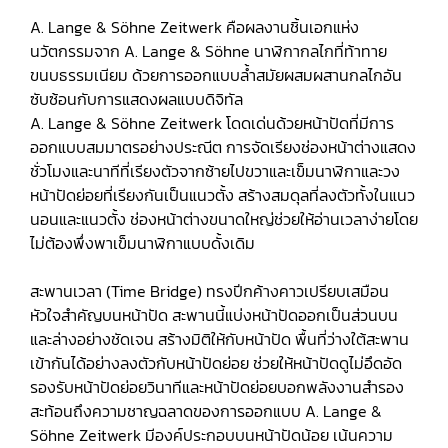
A. Lange & Söhne Zeitwerk คือผลงานชิ้นเอกแห่ง
นวัตกรรมจาก A. Lange & Söhne นาฬิกากลไกที่ท้าทาย
ขนบธรรมเนียม ด้วยการออกแบบล้ำสมัยผสมผสานกลไกอัน
ซับซ้อนกับการแสดงผลแบบดิจิทัล
A. Lange & Söhne Zeitwerk โดดเด่นด้วยหน้าปัดที่มีการ
ออกแบบสมมาตรอย่างประณีต การจัดเรียงช่องหน้าต่างแสดง
ชั่วโมงและนาทีที่เรียงตัวจากซ้ายไปขวาและเข็มนาฬิกาและวง
หน้าปัดย่อยที่เรียงกันเป็นแนวตั้ง สร้างสมดุลที่ลงตัวทั้งในแนว
นอนและแนวตั้ง ช่องหน้าต่างขนาดใหญ่ช่วยให้อ่านเวลาง่ายโดย
ไม่ต้องพึ่งพาเข็มนาฬิกาแบบดั้งเดิม
สะพานเวลา (Time Bridge) ทรงปีกค้างคาวเปรียบเสมือน
หัวใจสำคัญบนหน้าปัด สะพานนี้แบ่งหน้าปัดออกเป็นส่วนบน
และล่างอย่างชัดเจน สร้างมิติให้กับหน้าปัด พื้นที่ว่างใต้สะพาน
เข้ากันได้อย่างลงตัวกับหน้าปัดย่อย ช่วยให้หน้าปัดดูไม่อึดอัด
รองรับหน้าปัดย่อยวินาทีและหน้าปัดย่อยบอกพลังงานสำรอง
สะท้อนถึงความชาญฉลาดของการออกแบบ A. Lange &
Söhne Zeitwerk มีองค์ประกอบบนหน้าปัดน้อย เน้นความ