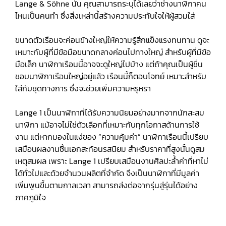
Lange & Söhne นั้น คุณสามารถระบุได้เลยว่าช่างนาฬิกาคน
ไหนเป็นคนทำ ซึ่งสิ่งเหล่านี้สร้างความประทับใจให้ผู้สวมใส่
ขนาดตัวเรือนจะค่อนข้างใหญ่ให้ความรู้สึกแข็งแรงทนทาน ดูจะ
เหมาะกับผู้ที่มีข้อมือขนาดกลางค่อนไปทางใหญ่ สำหรับผู้ที่มีข้อ
มือเล็ก นาฬิกาเรือนนี้อาจจะดูใหญ่ไปบ้าง แต่ถ้าคุณเป็นผู้ชื่น
ชอบนาฬิกาเรือนใหญ่อยู่แล้ว เรือนนี้ก็ตอบโจทย์ เหมาะสำหรับ
ใส่กับชุดทางการ ซึ่งจะช่วยเพิ่มความหรูหรา
Lange 1 เป็นนาฬิกาที่ได้รับความนิยมอย่างมากจากนักสะสม
นาฬิกา แม้อาจไม่ใช่ตัวเลือกที่เหมาะกับทุกโอกาสด้านการใช้
งาน แต่หากมองในแง่ของ “ความคุ้มค่า” นาฬิกาเรือนนี้เปรียบ
เสมือนผลงานชิ้นเอกสะท้อนรสนิยม สำหรับราคาที่สูงนั้นดูสม
เหตุสมผล เพราะ Lange 1 เปรียบเสมือนงานศิลปะล้ำค่าที่หาไม่
ได้ทั่วไปและด้วยจำนวนผลิตที่จำกัด จึงเป็นนาฬิกาที่มีมูลค่า
เพิ่มพูนขึ้นตามกาลเวลา สามารถส่งต่อจากรุ่นสู่รุ่นได้อย่าง
ภาคภูมิใจ