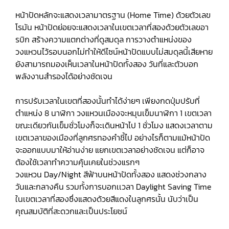
หน้าปัดหลักจะแสดงเวลามาตรฐาน (Home Time) ด้วยตัวเลข
โรมัน หน้าปัดย่อยจะแสดงเวลาในเขตเวลาที่สองด้วยตัวเลขอา
รบิก สร้างความแตกต่างที่ดูสมดุล การวางตำแหน่งของ
วงแหวนไว้รอบนอกไม่ทำให้ดีไซน์หน้าปัดแบบไม่สมดุลนี้เสียหาย
ยังสามารถมองเห็นเวลาในหน้าปัดทั้งสอง วันที่และตัวบอก
พลังงานสำรองได้อย่างชัดเจน
การปรับเวลาในเขตที่สองนั้นทำได้ง่ายๆ เพียงกดปุ่มปรับที่
ตำแหน่ง 8 นาฬิกา วงแหวนเมืองจะหมุนเข็มนาฬิกา 1 เขตเวลา
ขณะเดียวกันเข็มชั่วโมงก็จะเดินหน้าไป 1 ชั่วโมง แสดงเวลาตาม
เขตเวลาของเมืองที่ลูกศรทองคำชี้ไป อย่างไรก็ตามแม้หน้าปัด
จะออกแบบมาให้อ่านง่าย แยกเขตเวลาอย่างชัดเจน แต่ก็อาจ
ต้องใช้เวลาทำความคุ้นเคยในช่วงแรกๆ
วงแหวน Day/Night สีฟ้าบนหน้าปัดทั้งสอง แสดงช่วงกลาง
วันและกลางคืน รวมทั้งการบอกเเวลา Daylight Saving Time
ในเขตเวลาที่สองซึ่งแสดงด้วยสีแดงในลูกศรนั้น นับว่าเป็น
คุณสมบัติที่สะดวกและเป็นประโยชน์