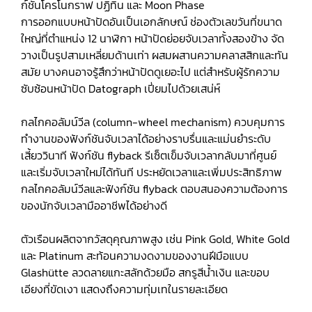
ก์ชั่นโครโนกราฟ ปฏิทิน และ Moon Phase
การออกแบบหน้าปัดอันเป็นเอกลักษณ์ ช่องตัวเลขวันที่ขนาด
ใหญ่ที่ตำแหน่ง 12 นาฬิกา หน้าปัดย่อยจับเวลาทั้งสองข้าง จัด
วางเป็นรูปสามเหลี่ยมด้านเท่า ผสมผสานความคลาสสิกและทัน
สมัย บางคนอาจรู้สึกว่าหน้าปัดดูเยอะไป แต่สำหรับผู้รักความ
ซับซ้อนหน้าปัด Datograph เปี่ยมไปด้วยเสน่ห์
กลไกคอลัมน์วีล (column-wheel mechanism) ควบคุมการ
ทำงานของฟังก์ชันจับเวลาได้อย่างราบรื่นและแม่นยำระดับ
เสี้ยววินาที ฟังก์ชัน flyback รีเซ็ตเข็มจับเวลากลับมาที่ศูนย์
และเริ่มจับเวลาใหม่ได้ทันที ประหยัดเวลาและเพิ่มประสิทธิภาพ
กลไกคอลัมน์วีลและฟังก์ชัน flyback ตอบสนองความต้องการ
ของนักจับเวลามืออาชีพได้อย่างดี
ตัวเรือนผลิตจากวัสดุคุณภาพสูง เช่น Pink Gold, White Gold
และ Platinum สะท้อนความงดงามของงานฝีมือแบบ
Glashütte ลวดลายแกะสลักด้วยมือ สกรูสีน้ำเงิน และขอบ
เอียงที่ขัดเงา แสดงถึงความทุ่มเทในรายละเอียด