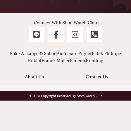
Connect With Siam Watch Club
Rolex
A. Lange & Sohne
Audemars Piguet
Patek Philippe
Hublot
Franck Muller
Panerai
Breitling
About Us
Contact Us
2020 © Copyright Reserved By Siam Watch Club