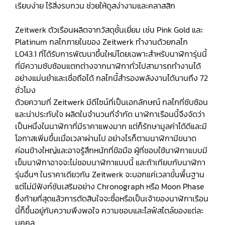
เรียบง่าย ไร้สิ่งรบกวน ช่วยให้ดูสง่างามและคลาสสิก
Zeitwerk ตัวเรือนผลิตจากวัสดุชั้นเยี่ยม เช่น Pink Gold และ
Platinum กลไกภายในของ Zeitwerk ทำงานด้วยกลไก
L043.1 ที่ได้รับการพัฒนาขึ้นใหม่โดยเฉพาะสำหรับนาฬิการุ่นนี้
ที่มีความซับซ้อนแตกต่างจากนาฬิกาทั่วไปสามารถทำงานได้
อย่างแม่นยำและเชื่อถือได้ กลไกนี้สำรองพลังงานได้นานถึง 72
ชั่วโมง
ด้วยความที่ Zeitwerk มีดีไซน์ที่เป็นเอกลักษณ์ กลไกที่ซับซ้อน
และน่าประทับใจ ผลิตในจำนวนที่จำกัด นาฬิกาเรือนนี้จึงจัดว่า
เป็นหนึ่งในนาฬิกาที่มีราคาแพงมาก แต่ก็รักษามูลค่าได้ดีและมี
โอกาสเพิ่มขึ้นเมื่อเวลาผ่านไป อย่างไรก็ตามนาฬิกามีขนาด
ค่อนข้างใหญ่และอาจรู้สึกหนักที่ข้อมือ ผู้ที่ชอบใช้นาฬิกาแบบมี
เข็มนาฬิกาอาจจะไม่ชอบนาฬิกาแบบนี้ และถ้าเทียบกับนาฬิกา
รุ่นอื่นๆ ในราคาเดียวกัน Zeitwerk จะบอกแค่เวลาขั้นพื้นฐาน
แต่ไม่มีฟังก์ชันเสริมอย่าง Chronograph หรือ Moon Phase
ซึ่งท้ายที่สุดแล้วการตัดสินใจจะซื้อหรือเป็นเจ้าของนาฬิกาเรือน
นี้ก็ขึ้นอยู่กับความพึงพอใจ ความชอบและไลฟ์สไตล์ของแต่ละ
บุคคล