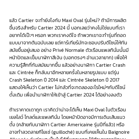
แล้ว Cartier จะทำยังไงกับ Maxi Oval รุ่นใหม่? ถ้ามีการผลิต
ขึ้นจริงสำหรับ Cartier 2024 นี้ บอกเลยว่าคงไม่ใช่แบบที่เรา
อยากได้เป๊ะๆ หรอก พวกเราคงดีใจ ถ้าพวกเขาจะทำรุ่นที่ถอด
แบบมาจากต้นฉบับเลย แต่คาร์เทียร์มักจะชอบปรับดีไซน์ให้ทัน
สมัยขึ้นอยู่เสมอ อย่าง Privé Normale ตัวเรือนแพลทินั่มนั้นมี
หน้าปัดและเข็มนาฬิกาสีเงิน (บอกตรงๆ อ่านเวลายาก) เพื่อให้
ความรู้สึกที่ทันสมัยมากขึ้น แล้วอย่างนาฬิกา Cartier Crash
และ Cintrée ก็กลับมาอีกหลายครั้งในหลายรูปแบบ แต่รุ่น
Crash Skeleton ปี 2014 และ Cintrée Skeleton ปี 2017
แสดงให้เห็นว่า Cartier ไม่กลัวที่จะทดลองอะไรใหม่ๆกับดีไซน์
ดั้งเดิม เพื่อนำนาฬิกาให้เข้าสู่ Cartier 2024 ได้อย่างลงตัว
ถ้าเราคาดเดาถูก เราคิดว่าน่าจะได้เห็น Maxi Oval ในตัวเรือน
เยลโลว์ โกลด์และแพลทินั่ม โดยหน้าปัดอาจมีการเดินเส้นแนว
ตั้ง (คล้ายกับนาฬิกา Cartier Americaine รุ่นปีที่แล้ว) หรือ
อาจทำลวดลายกีโยเช่ (guilloché) แบบที่เคยเห็นใน Baignoire