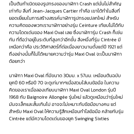
เป็นต้นกำเนิดของรูปทรงของนาฬิกา Crash แต่นั่นไม่สำคัญ
เท่ากับ สิ่งที่ Jean-Jacques Cartier ทำคือ เขาได้ทำในสิ่งที่
ยอดเยี่ยมในการสร้างสรรค์นาฬิการูปทรงแปลกใหม่ สำหรับ
ความคิดของพวกเรานาฬิกาอย่างรุ่น Ceinture เทียบไม่ได้กับ
ความโดดเด่นของ Maxi Oval เลย ซึ่งนาฬิการุ่น Crash ก็เช่น
กัน ที่ถือว่าอยู่ในระดับที่สูงกว่าอีกขั้น สิ่งหนึ่งที่รุ่น Cintrée มี
เหนือกว่าคือ ประวัติศาสตร์ที่ต่อเนื่องยาวนานตั้งแต่ปี 1921 แต่
ถึงอย่างนั้นก็ไม่ได้หมายความว่ารุ่น Maxi Oval จะเป็นนาฬิกา
ด้อยกว่า
นาฬิกา Maxi Oval ที่มีขนาด 30มม. x 57มม. เหมือนต้นฉบับ
ยุคปี 60 หรือปี 70 จะดูเท่มากๆเมื่อสวมใส่บนข้อมือ ในความ
คิดของเราเมื่อลองเทียบนาฬิกา Maxi Oval London รุ่นปี
1968 กับ Baignoire Allongée รุ่นใหม่ แล้วดูเหมือนว่ารุ่นใหม่
มันจะเล็กและสั้นเกินไป อาจจะไม่เหมาะกับข้อมือบางคน แต่
สำหรับ Maxi Oval ให้ความรู้สึกเหมือนกำไลข้อมือ คล้ายกับรุ่น
Cintrée แต่มีความโดดเด่นของยุค Swinging Sixties