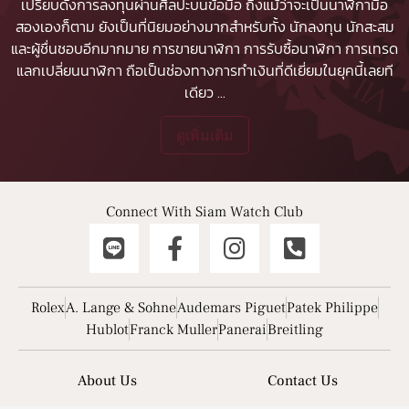
เปรียบดังการลงทุนผ่านศิลปะบนข้อมือ ถึงแม้ว่าจะเป็นนาฬิกามือ
สองเองก็ตาม ยังเป็นที่นิยมอย่างมากสำหรับทั้ง นักลงทุน นักสะสม
และผู้ชื่นชอบอีกมากมาย
การขายนาฬิกา
การรับซื้อนาฬิกา
การเทรด
แลกเปลี่ยนนาฬิกา ถือเป็นช่องทางการทำเงินที่ดีเยี่ยมในยุคนี้เลยที
เดียว
...
ดูเพิ่มเติม
Connect With Siam Watch Club
Rolex
A. Lange & Sohne
Audemars Piguet
Patek Philippe
Hublot
Franck Muller
Panerai
Breitling
About Us
Contact Us