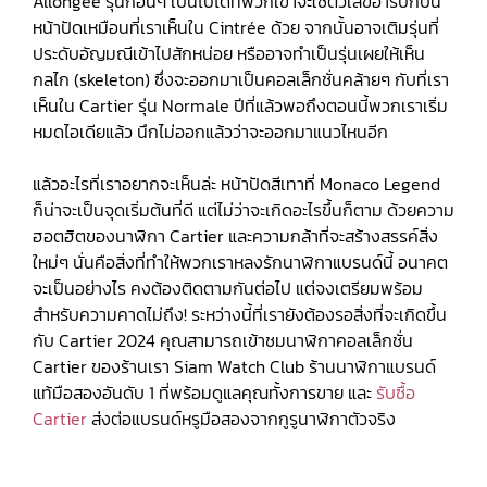
Allongée รุ่นก่อนๆ เป็นไปได้ที่พวกเขาจะใช้ตัวเลขอารบิกบน
หน้าปัดเหมือนที่เราเห็นใน Cintrée ด้วย จากนั้นอาจเติมรุ่นที่
ประดับอัญมณีเข้าไปสักหน่อย หรืออาจทำเป็นรุ่นเผยให้เห็น
กลไก (skeleton) ซึ่งจะออกมาเป็นคอลเล็กชั่นคล้ายๆ กับที่เรา
เห็นใน Cartier รุ่น Normale ปีที่แล้วพอถึงตอนนี้พวกเราเริ่ม
หมดไอเดียแล้ว นึกไม่ออกแล้วว่าจะออกมาแนวไหนอีก
แล้วอะไรที่เราอยากจะเห็นล่ะ หน้าปัดสีเทาที่ Monaco Legend
ก็น่าจะเป็นจุดเริ่มต้นที่ดี แต่ไม่ว่าจะเกิดอะไรขึ้นก็ตาม ด้วยความ
ฮอตฮิตของนาฬิกา Cartier และความกล้าที่จะสร้างสรรค์สิ่ง
ใหม่ๆ นั่นคือสิ่งที่ทำให้พวกเราหลงรักนาฬิกาแบรนด์นี้ อนาคต
จะเป็นอย่างไร คงต้องติดตามกันต่อไป แต่จงเตรียมพร้อม
สำหรับความคาดไม่ถึง! ระหว่างนี้ที่เรายังต้องรอสิ่งที่จะเกิดขึ้น
กับ Cartier 2024 คุณสามารถเข้าชมนาฬิกาคอลเล็กชั่น
Cartier ของร้านเรา Siam Watch Club ร้านนาฬิกาแบรนด์
แท้มือสองอันดับ 1 ที่พร้อมดูแลคุณทั้งการขาย และ
รับซื้อ
Cartier
ส่งต่อแบรนด์หรูมือสองจากกูรูนาฬิกาตัวจริง