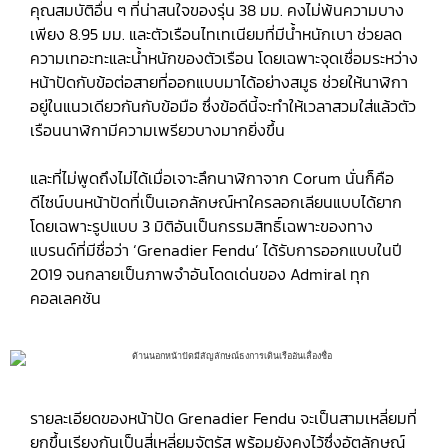
คุณสมบัติอื่น ๆ ที่น่าสนใจของรุ่น 38 มม. คงไม่พ้นความบาง
เพียง 8.95 มม. และตัวเรือนไทเทเนียมที่มีน้ำหนักเบา ช่วยลด
ความเทอะทะและน้ำหนักของตัวเรือน โดยเฉพาะจุดเชื่อมระหว่าง
หน้าปัดกับข้อต่อสายที่ออกแบบมาได้อย่างสมูธ ช่วยให้นาฬิกา
อยู่ในแนวเดียวกันกับข้อมือ ซึ่งข้อดีนี้จะทำให้เวลาสวมใส่แล้วตัว
เรือนนาฬิกามีความเพรียวบางมากยิ่งขึ้น
และที่ไม่พูดถึงไม่ได้เมื่อเจาะลึกนาฬิกาจาก Corum นั่นก็คือ
ดีไซน์บนหน้าปัดที่เป็นเอกลักษณ์หาใครลอกเลียนแบบได้ยาก
โดยเฉพาะรูปแบบ 3 มิติอันเป็นกรรมสิทธิ์เฉพาะของทาง
แบรนด์ที่มีชื่อว่า ‘Grenadier Fendu’ ได้รับการออกแบบในปี
2019 จนกลายเป็นภาพจำอันโดดเด่นของ Admiral ทุก
คอลเลคชัน
รายละเอียดของหน้าปัด Grenadier Fendu จะเป็นสามเหลี่ยมที่
ยกขึ้นเรียงกันเป็นสี่เหลี่ยมจัตุรัส พร้อมยังคงไว้ซึ่งอัตลักษณ์