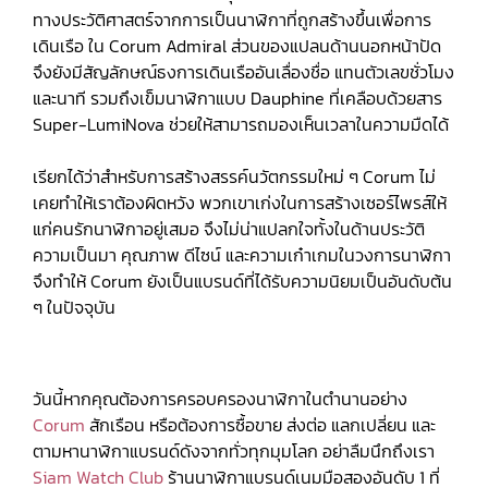
ทางประวัติศาสตร์จากการเป็นนาฬิกาที่ถูกสร้างขึ้นเพื่อการ
เดินเรือ ใน Corum Admiral ส่วนของแปลนด้านนอกหน้าปัด
จึงยังมีสัญลักษณ์ธงการเดินเรืออันเลื่องชื่อ แทนตัวเลขชั่วโมง
และนาที รวมถึงเข็มนาฬิกาแบบ Dauphine ที่เคลือบด้วยสาร
Super-LumiNova ช่วยให้สามารถมองเห็นเวลาในความมืดได้
เรียกได้ว่าสำหรับการสร้างสรรค์นวัตกรรมใหม่ ๆ Corum ไม่
เคยทำให้เราต้องผิดหวัง พวกเขาเก่งในการสร้างเซอร์ไพรส์ให้
แก่คนรักนาฬิกาอยู่เสมอ จึงไม่น่าแปลกใจทั้งในด้านประวัติ
ความเป็นมา คุณภาพ ดีไซน์ และความเก๋าเกมในวงการนาฬิกา
จึงทำให้ Corum ยังเป็นแบรนด์ที่ได้รับความนิยมเป็นอันดับต้น
ๆ ในปัจจุบัน
วันนี้หากคุณต้องการครอบครองนาฬิกาในตำนานอย่าง
Corum
สักเรือน หรือต้องการซื้อขาย ส่งต่อ แลกเปลี่ยน และ
ตามหานาฬิกาแบรนด์ดังจากทั่วทุกมุมโลก อย่าลืมนึกถึงเรา
Siam Watch Club
ร้านนาฬิกาแบรนด์เนมมือสองอันดับ 1 ที่