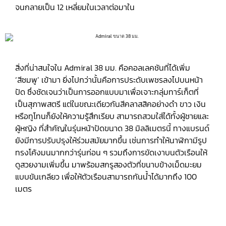
จนกลายเป็น 12 เหลี่ยมในเวลาต่อมาใน
สิ่งที่น่าสนใจใน Admiral 38 มม. คือคอลเลคชันที่ได้เพิ่ม
‘สีชมพู’ เข้ามา ยิ่งไปกว่านั้นคือการประดับเพชรลงไปบนหน้า
ปัด ซึ่งชัดเจนว่าเป็นการออกแบบมาเพื่อเจาะกลุ่มทาร์เก็ตที่
เป็นสุภาพสตรี แต่ในขณะเดียวกันสีคลาสสิคอย่างดำ ขาว เงิน
หรือทูโทนก็ยังให้ความรู้สึกเรียบ สามารถสวมใส่ได้ทั้งผู้ชายและ
ผู้หญิง ที่สำคัญในรุ่นหน้าปัดขนาด 38 มิลลิเมตรนี้ ทางแบรนด์
ยังมีการปรับปรุงให้ร่วมสมัยมากขึ้น เช่นการทำให้นาฬิกามีรูป
ทรงโค้งมนมากกว่ารุ่นก่อน ๆ รวมถึงการขัดเงาบนตัวเรือนให้
ดูสวยงามเพิ่มขึ้น มาพร้อมสกรูสองตัวที่ขนาบข้างเม็ดมะยม
แบบขันเกลียว เพื่อให้ตัวเรือนสามารถกันน้ำได้มากถึง 100
เมตร