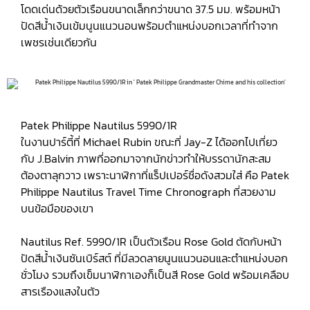
โดดเด่นด้วยตัวเรือนขนาดเล็กกว่าขนาด 37.5 มม. พร้อมหน้า
ปัดสีน้ำเงินเข้มนูนแนวนอนพร้อมตำแหน่งบอกเวลาที่ทำจาก
เพชรเช่นเดียวกัน
Patek Philippe Nautilus 5990/1R
ในงานปาร์ตี้ที่ Michael Rubin ขณะที่ Jay-Z ได้ออกไปเที่ยว
กับ J.Balvin ภาพที่ออกมาจากนักข่าวทำให้บรรดานักสะสม
ต้องตาลุกวาว เพราะนาฬิกาที่แร็ปเปอร์ชื่อดังสวมใส่ คือ Patek
Philippe Nautilus Travel Time Chronograph ที่สวยงาม
บนข้อมือของเขา
Nautilus Ref. 5990/1R เป็นตัวเรือน Rose Gold ตัดกับหน้า
ปัดสีน้ำเงินซันเบิร์สต์ ที่มีลวดลายนูนแนวนอนและตำแหน่งบอก
ชั่วโมง รวมถึงเข็มนาฬิกาเองก็เป็นสี Rose Gold พร้อมเคลือบ
สารเรืองแสงในตัว