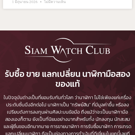
1 มิถุนายน 2026
ไม่มีความเห็น
รับซื้อ ขาย แลกเปลี่ยน นาฬิกามือสอง
ของแท้
ในปัจจุบันต่างเป็นที่ยอมรับกันทั่วโลก ว่านาฬิกา ไม่ใช่เพียงแค่เครื่อง
ประดับชิ้นนึงอีกต่อไป นาฬิกาเป็น "ทรัพย์สิน" ที่มีมูลค่าขึ้น หรือลง
เปรียบดังการลงทุนผ่านศิลปะบนข้อมือ ถึงแม้ว่าจะเป็นนาฬิกามือ
สองเองก็ตาม ยังเป็นที่นิยมอย่างมากสำหรับทั้ง นักลงทุน นักสะสม
และผู้ชื่นชอบอีกมากมาย
การขายนาฬิกา
การรับซื้อนาฬิกา
การเทรด
แลกเปลี่ยนนาฬิกา ถือเป็นช่องทางการทำเงินที่ดีเยี่ยมในยุคนี้เลยที