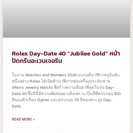
Rolex Day-Date 40 “Jubilee Gold” หน้า
ปัดกรีนอะเวนเจอรีน
ในงาน Watches and Wonders 2026 แบรนด์นาฬิกาหรูอันดับ
หนึ่งอย่าง Rolex ได้เปิดตัวนาฬิกากลุ่มเครื่องประดับชาย
(Men’s Jewelry Watch) ที่สร้างความฮือฮาที่สุดในรุ่น Day-
Date 40 ซึ่งปีนี้มีความพิเศษอย่างยิ่งเพราะเป็นปีที่ครบรอบ 100
ปีของตัวเรือน Oyster และครบรอบ 70 ปีของตระกูล Day-
Date
READ MORE »