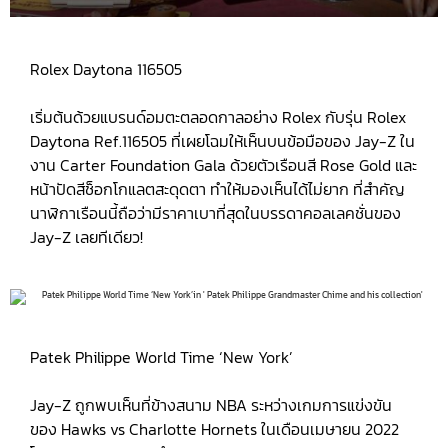
Rolex Daytona 116505
เริ่มต้นด้วยแบรนด์อมตะตลอดกาลอย่าง Rolex กับรุ่น Rolex
Daytona Ref.116505 ที่เผยโฉมให้เห็นบนข้อมือของ Jay-Z ใน
งาน Carter Foundation Gala ด้วยตัวเรือนสี Rose Gold และ
หน้าปัดสีช็อกโกแลตสะดุดตา ทำให้มองเห็นได้ไม่ยาก ที่สำคัญ
นาฬิกาเรือนนี้ถือว่ามีราคาเบาที่สุดในบรรดาคอลเลคชั่นของ
Jay-Z เลยทีเดียว!
Patek Philippe World Time ‘New York’
Jay-Z ถูกพบเห็นที่ข้างสนาม NBA ระหว่างเกมการแข่งขัน
ของ Hawks vs Charlotte Hornets ในเดือนเมษายน 2022