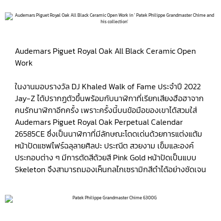
Audemars Piguet Royal Oak All Black Ceramic Open
Work
ในงานมอบรางวัล DJ Khaled Walk of Fame ประจำปี 2022
Jay-Z ได้ปรากฏตัวขึ้นพร้อมกับนาฬิกาที่เรียกเสียงฮือฮาจาก
คนรักนาฬิกาอีกครั้ง เพราะครั้งนี้บนข้อมือของเขาได้สวมใส่
Audemars Piguet Royal Oak Perpetual Calendar
26585CE ซึ่งเป็นนาฬิกาที่มีลักษณะโดดเด่นด้วยการแต่งแต้ม
หน้าปัดแซฟไฟร์ฉลุลายศิลปะ ประณีต สวยงาม เข็มและองค์
ประกอบต่าง ๆ มีการตัดสีด้วยสี Pink Gold หน้าปัดเป็นแบบ
Skeleton จึงสามารถมองเห็นกลไกเซรามิกสีดำได้อย่างชัดเจน