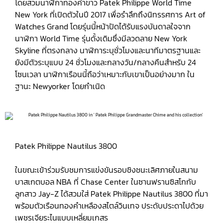
โดยสวมนาฬิกาทองคำขาว Patek Philippe World Time
New York ที่เปิดตัวในปี 2017 เพื่อรำลึกถึงนิทรรศการ Art of
Watches Grand โดยรุ่นนี้หน้าปัดได้รับแรงบันดาลใจจาก
นาฬิกา World Time รุ่นดั้งเดิมซึ่งมีลวดลาย New York
Skyline ที่ตรงกลาง นาฬิการะบุชั่วโมงและนาทีมาตรฐานและ
ยังมีตัวระบุแบบ 24 ชั่วโมงและกลางวัน/กลางคืนสำหรับ 24
โซนเวลา นาฬิกาเรือนนี้ถือว่าเหมาะกับเขาเป็นอย่างมาก ใน
ฐานะ Newyorker โดยกำเนิด
Patek Philippe Nautilus 3800
ในขณะเข้าร่วมรับชมการแข่งขันรอบชิงชนะเลิศภายในสนาม
บาสเกตบอล NBA ที่ Chase Center ในซานฟรานซิสโกกับ
ลูกสาว Jay-Z ได้สวมใส่ Patek Philippe Nautilus 3800 ที่มา
พร้อมตัวเรือนทองคำเหลืองสไตล์วินเทจ ประดับประดาไปด้วย
เพชรเจียระไนแบบเหลี่ยมเกสร