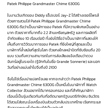
Patek Philippe Grandmaster Chime 6300G
ในงานวันเกิดของ Diddy แร็ปเปอร์ Jay-Z ได้สร้างเซอร์ไพรส์
ด้วยการสวมใส่ Patek Philippe Grandmaster Chime
6300G ถือว่าเป็นนาฬิกาของ Patek ที่มีความพิเศษเป็นอย่าง
มาก ด้วยราคาที่มากถึง 2.2 ล้านเหรียญสหรัฐ และการผลิตที่
จำกัดเพียง 10 เรือนต่อปี ทั้งยังได้ชื่อว่าเป็นนาฬิกาที่แสดงให้
เห็นถึงการวิวัฒนาการของ Patek ที่ยิ่งใหญ่ที่สุดและเป็น
นาฬิกาที่ล้ำสมัยที่สุดในโลก ด้วยกลไกลหน้าปัดที่ซับซ้อนถึง 20
แบบ รวมถึงความสามารถในการส่งเสียงแจ้งเตือนว่าดวง
จันทร์อยู่ในระยะใด (รู้จักกันในชื่อ Grande Sonnerie) และบอก
วันที่อย่างแม่นยำไปจึงถึงปี 2100
จึงไม่ใช่เรื่องน่าแปลกใจเลย หากจะกล่าวว่า Patek Philippe
Grandmaster Chime 6300G เป็นหนึ่งในนาฬิกาที่ Watch
Collector ล้วนอยากได้มาครอบครอง และที่สำคัญนาฬิกา
เรือนนี้เป็นรุ่นเดียวกันกับที่อดีตนายกรัฐมนตรีทักษิณ ชินวัตร
ได้สวมใส่ขณะนั่งเครื่องบินส่วนตัวกลับประเทศไทย เรียกกระแส
ฮือฮาจากคนทั้งโซเชียลได้เป็นอย่างดี