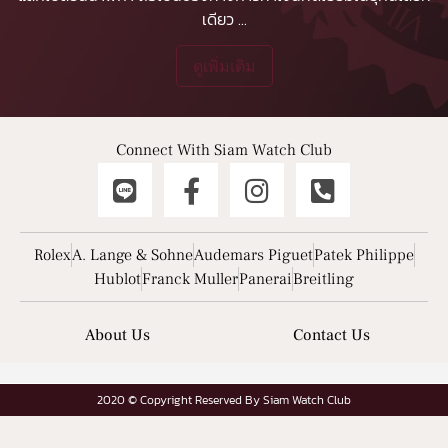
เดียว
...
ดูเพิ่มเติม
Connect With Siam Watch Club
Rolex
A. Lange & Sohne
Audemars Piguet
Patek Philippe
Hublot
Franck Muller
Panerai
Breitling
About Us
Contact Us
2020 © Copyright Reserved By Siam Watch Club