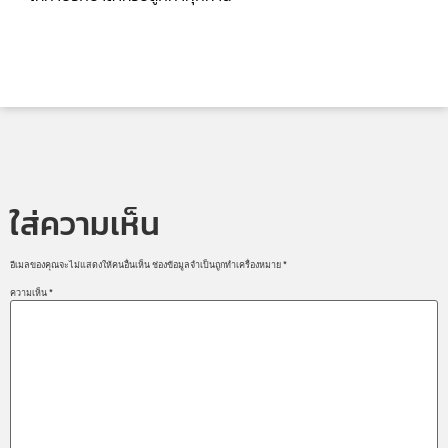
ใส่ความเห็น
อีเมลของคุณจะไม่แสดงให้คนอื่นเห็น
ช่องข้อมูลจำเป็นถูกทำเครื่องหมาย
*
ความเห็น
*