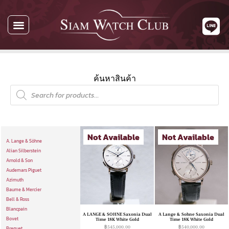
นาฬิกาทั้งหมด
นาฬิกาตามแบรนด์
รับซื้อนาฬิกา
เกี่ยวกับเรา
ติดต่อเรา
ค้นหาสินค้า
Not Available
Not Available
A. Lange & Söhne
Alian Silberstein
Arnold & Son
Audemars Piguet
Azimuth
Baume & Mercier
Bell & Ross
Blancpain
A LANGE & SOHNE Saxonia Dual
A Lange & Sohne Saxonia Dual
Bovet
Time 18K White Gold
Time 18K White Gold
฿
545,000.00
฿
540,000.00
Breguet