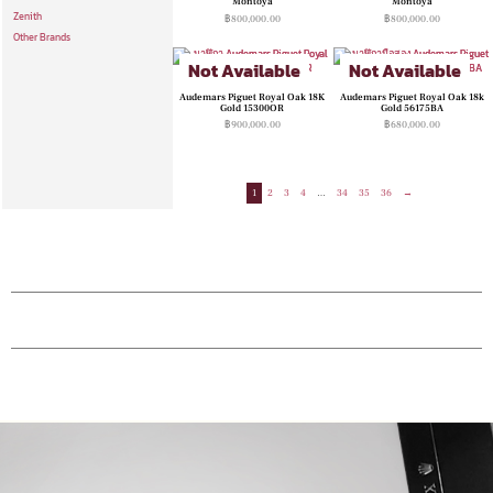
Montoya
Montoya
Zenith
฿
800,000.00
฿
800,000.00
Other Brands
Not Available
Not Available
Audemars Piguet Royal Oak 18K
Audemars Piguet Royal Oak 18k
Gold 15300OR
Gold 56175BA
฿
900,000.00
฿
680,000.00
1
2
3
4
…
34
35
36
→