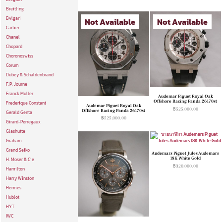
Breitling
Bvlgari
Not Available
Not Available
Cartier
Chanel
Chopard
Choronoswiss
Corum
Dubey & Schaldenbrand
F.P. Journe
Franck Muller
Audemar Piguet Royal Oak
Offshore Racing Panda 26170st
Frederique Constant
Audemar Piguet Royal Oak
฿
525,000.00
Offshore Racing Panda 26170st
Gerald Genta
฿
525,000.00
Girard-Perregaux
Glashutte
Graham
Grand Seiko
Audemars Piguet Jules Audemars
18K White Gold
H. Moser & Cie
฿
320,000.00
Hamilton
Harry Winston
Hermes
Hublot
HYT
IWC