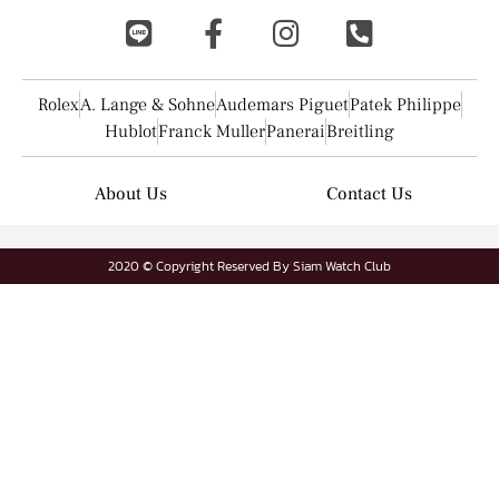
Rolex
A. Lange & Sohne
Audemars Piguet
Patek Philippe
Hublot
Franck Muller
Panerai
Breitling
About Us
Contact Us
2020 © Copyright Reserved By Siam Watch Club