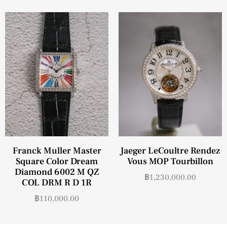
Franck Muller Master
Jaeger LeCoultre Rendez
Square Color Dream
Vous MOP Tourbillon
Diamond 6002 M QZ
฿
1,230,000.00
COL DRM R D 1R
฿
110,000.00