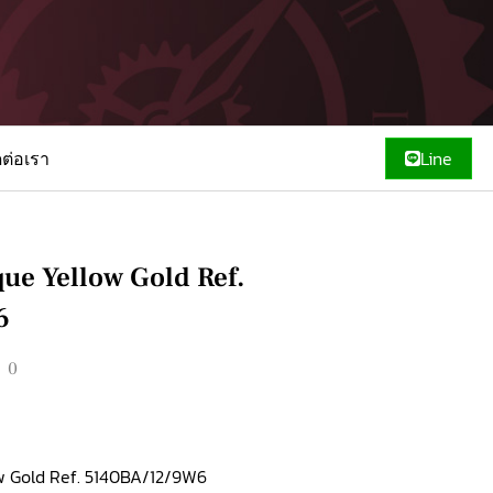
ดต่อเรา
Line
que Yellow Gold Ref.
6
00
w Gold Ref. 5140BA/12/9W6