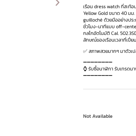
เรือน dress watch ที่สะท้
Yellow Gold ขนาด 40 มม. ที
guilloché ด้วยมืออย่างประ
ชั่วโมง-นาทีแบบ off-center
กลไกอัตโนมัติ Cal. 502.3S
ลักษณ์ของเรือนเวลาที่เปี
✅ สภาพสวยมากๆ มาตัวเปล
➖➖➖➖➖➖➖➖
⌚ รับซื้อนาฬิกา รับเทรดน
➖➖➖➖➖➖➖➖
Not Available