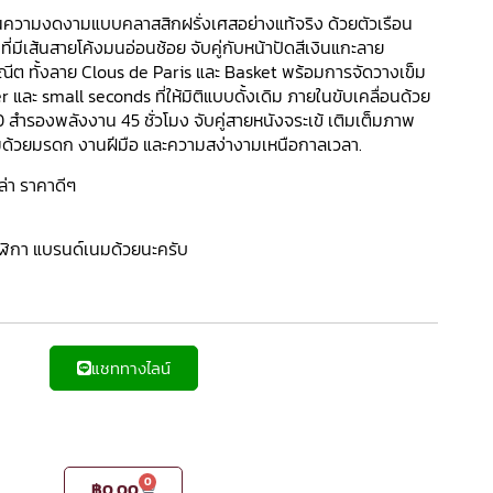
อนความงดงามแบบคลาสสิกฝรั่งเศสอย่างแท้จริง ด้วยตัวเรือน
่มีเส้นสายโค้งมนอ่อนช้อย จับคู่กับหน้าปัดสีเงินแกะลาย
ณีต ทั้งลาย Clous de Paris และ Basket พร้อมการจัดวางเข็ม
 และ small seconds ที่ให้มิติแบบดั้งเดิม ภายในขับเคลื่อนด้วย
D สำรองพลังงาน 45 ชั่วโมง จับคู่สายหนังจระเข้ เติมเต็มภาพ
่ยมด้วยมรดก งานฝีมือ และความสง่างามเหนือกาลเวลา.
่า ราคาดีๆ
าฬิกา แบรนด์เนมด้วยนะครับ
แชททางไลน์
0
฿
0.00