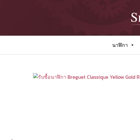
นาฬิกา