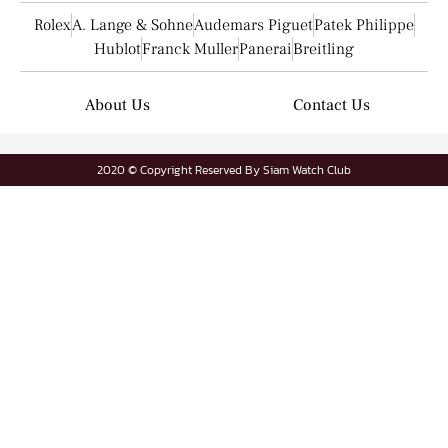
Rolex
A. Lange & Sohne
Audemars Piguet
Patek Philippe
Hublot
Franck Muller
Panerai
Breitling
About Us
Contact Us
2020 © Copyright Reserved By Siam Watch Club