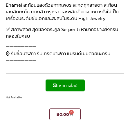
Enamel สะท้อนแสงด้วยกากเพชร สะกดทุกสายตา สะท้อน
เอกลักษณ์ความกล้า หรูหรา และพลังอำนาจ เหมาะทั้งใส่เป็น
เครื่องประดับชิ้นเอกและสะสมในระดับ High Jewelry
✅ สภาพสวย สุดของตระกูล Serpenti หายากอย่างยิ่งครับ
กล่องใบครบ
➖➖➖➖➖➖➖➖
⌚ รับซื้อนาฬิกา รับเทรดนาฬิกา แบรนด์เนมด้วยนะครับ
➖➖➖➖➖➖➖➖
แชททางไลน์
Not Available
0
฿
0.00