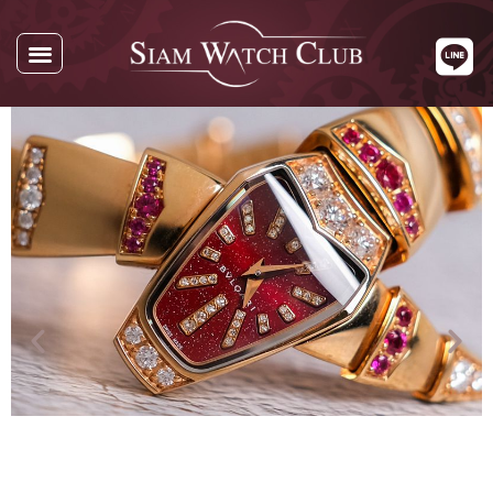
นาฬิกาทั้งหมด
นาฬิกาตามแบรนด์
รับซื้อนาฬิกา
เกี่ยวกับเรา
ติดต่อเรา