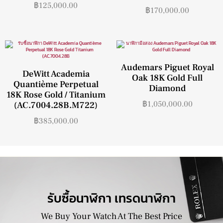
฿
125,000.00
฿
170,000.00
Audemars Piguet Royal
DeWitt Academia
Oak 18K Gold Full
Quantième Perpetual
Diamond
18K Rose Gold / Titanium
฿
1,050,000.00
(AC.7004.28B.M722)
฿
385,000.00
รับซื้อนาฬิกา เทรดนาฬิกา
We Buy Your Watch At The Best Price