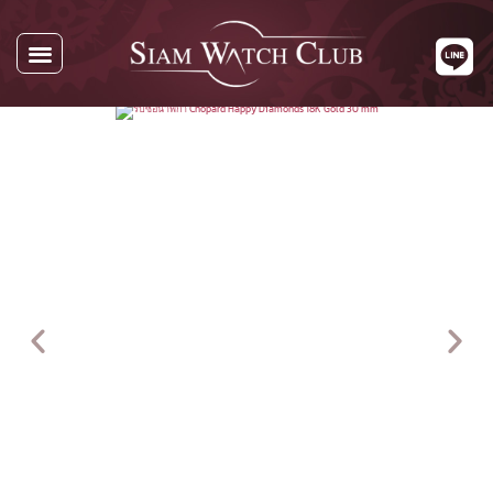
นาฬิกาทั้งหมด
นาฬิกาตามแบรนด์
รับซื้อนาฬิกา
เกี่ยวกับเรา
ติดต่อเรา