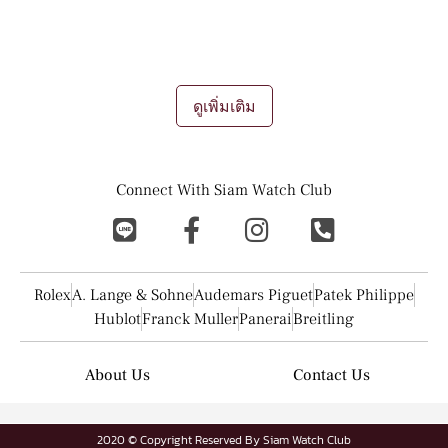
และผู้ชื่นชอบอีกมากมาย
การขายนาฬิกา
การรับซื้อนาฬิกา
การเทรด
แลกเปลี่ยนนาฬิกา ถือเป็นช่องทางการทำเงินที่ดีเยี่ยมในยุคนี้เลยที
เดียว
...
ดูเพิ่มเติม
Connect With Siam Watch Club
Rolex
A. Lange & Sohne
Audemars Piguet
Patek Philippe
Hublot
Franck Muller
Panerai
Breitling
About Us
Contact Us
2020 © Copyright Reserved By Siam Watch Club