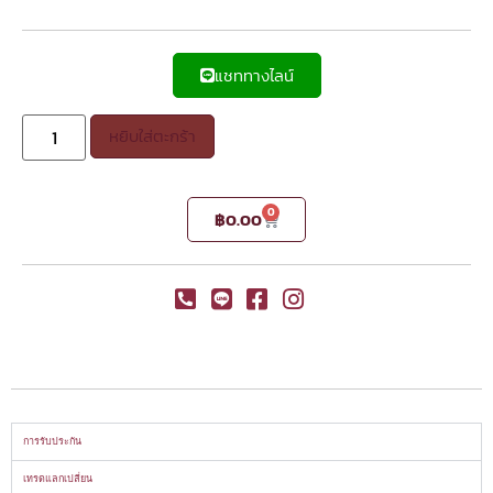
แชททางไลน์
หยิบใส่ตะกร้า
0
฿
0.00
การรับประกัน
เทรดแลกเปลี่ยน