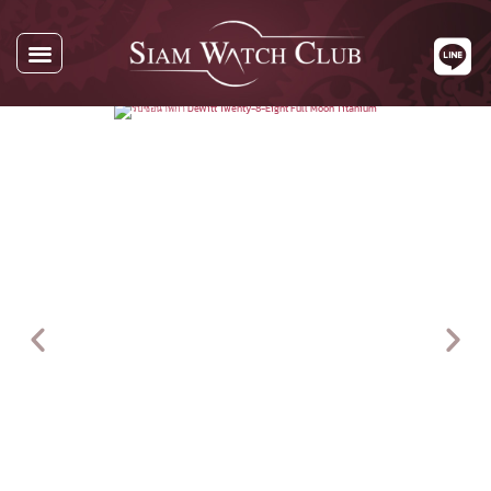
นาฬิกาทั้งหมด
นาฬิกาตามแบรนด์
รับซื้อนาฬิกา
เกี่ยวกับเรา
ติดต่อเรา