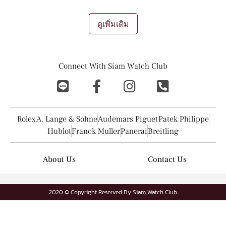
ดูเพิ่มเติม
Connect With Siam Watch Club
Rolex
A. Lange & Sohne
Audemars Piguet
Patek Philippe
Hublot
Franck Muller
Panerai
Breitling
About Us
Contact Us
2020 © Copyright Reserved By Siam Watch Club