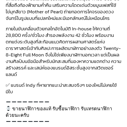
ที่สื่อถึงท้องฟ้ายามค่ำคืน เสริมความโดดเด่นด้วยมูนเฟสที่ใช้
ไข่มุกสีขาว (Mother of Pearl) ถ่ายทอดการโคจรของดวง
จันทร์ในรูปแบบที่แปลกใหม่และมีเอกลักษณ์ไม่เหมือนใคร
ภายในขับเคลื่อนด้วยกลไกอัตโนมัติ In-house ให้ความถี่
28,800 ครั้ง/ชั่วโมง สำรองพลังงาน 42 ชั่วโมง พร้อมงาน
ตกแต่งระดับสูงที่สะท้อนแนวคิดการผสานศาสตร์แห่ง
ดาราศาสตร์เข้ากับศิลปะการผลิตนาฬิกาอย่างลงตัว Twenty-
8-Eight Full Moon จึงไม่ใช่เพียงนาฬิกาบอกเวลา แต่เป็นผล
งานศิลป์บนข้อมือสำหรับนักสะสมที่มองหาความแตกต่าง ความ
สร้างสรรค์ และเสน่ห์ของแบรนด์อิสระชั้นสูงจากสวิตเซอร์
แลนด์
✅ แบรนด์ Indy ที่หายากแบะน่าสะสมจริงๆ ของใหม่ไม่เคยใช้
มีใบ
ขายนาฬิกาของแท้ รับซื้อนาฬิกา รับเทรดนาฬิกา
ด้วยนะครับ