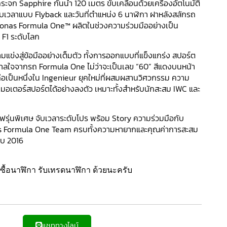
ก Sapphire กันน้ำ 120 เมตร ขับเคลื่อนด้วยเครื่องอัตโนมัติ
ับเวลาแบบ Flyback และวันที่ตำแหน่ง 6 นาฬิกา ฝาหลังสลักรถ
nas Formula One™ ผลิตในช่วงความร่วมมืออย่างเป็น
 F1 ระดับโลก
แข่งสู่ข้อมืออย่างเต็มตัว ทั้งการออกแบบที่แข็งแกร่ง สปอร์ต
นดาลใจจากรถ Formula One ไม่ว่าจะเป็นเลข “60” สีแดงบนหน้า
ือเป็นหนึ่งใน Ingenieur ยุคใหม่ที่ผสมผสานวิศวกรรม ความ
อเตอร์สปอร์ตได้อย่างลงตัว เหมาะทั้งสำหรับนักสะสม IWC และ
ุ่นพิเศษ จับเวลาระดับโปร พร้อม Story ความร่วมมือกับ
 Formula One Team ครบทั้งความหายากและคุณค่าการสะสม
บ 2016
ื้อนาฬิกา รับเทรดนาฬิกา ด้วยนะครับ
แชททางไลน์