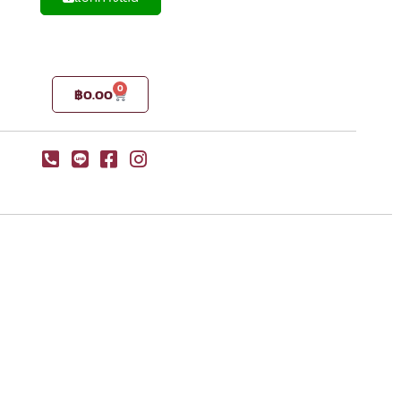
0
฿
0.00