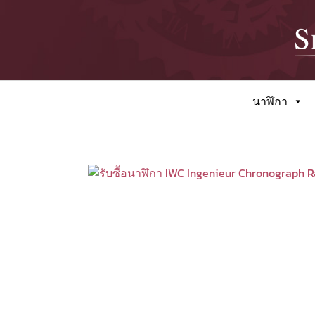
นาฬิกา