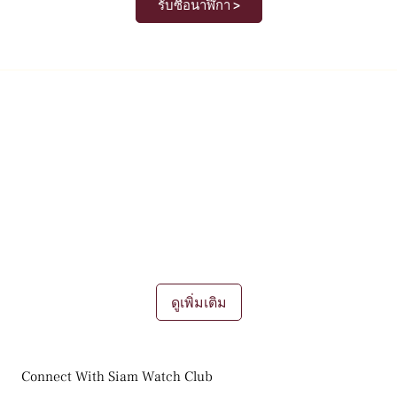
รับซื้อนาฬิกา >
บซื้อ ขาย แลกเปลี่ยน นาฬิกามือสอง ของ
ื่องประดับชิ้นนึงอีกต่อไป นาฬิกาเป็น "ทรัพย์สิน" ที่มีมูลค่าขึ้น หรือลง
ผู้ชื่นชอบอีกมากมาย
การขายนาฬิกา
การรับซื้อนาฬิกา
การเทรดแลกเปลี่ยน
ดูเพิ่มเติม
Connect With Siam Watch Club