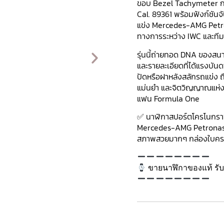
ขอบ Bezel Tachymeter กระจ
Cal. 89361 พร้อมฟังก์ชันจ
แข่ง Mercedes-AMG Petro
ทางการระหว่าง IWC และทีม
รุ่นนี้ถ่ายทอด DNA ของสนาม
และรายละเอียดที่ได้แรงบั
ปัดหรือฝาหลังสลักรถแข่ง ถ
แม่นยำ และจิตวิญญาณแห่งม
แฟน Formula One
✅ นาฬิกาสปอร์ตโครโนกราฟร
Mercedes-AMG Petronas
สภาพสวยมากๆ กล่องใบคร
ขายนาฬิกาของแท้ รับซ