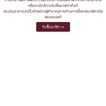
หรือเรามีบริการรับซื้อนาฬิกาถึงที่
ประเมินราคารวดเร็วด้วยช่างผู้ชำนาญการด้านการซื้อขายนาฬิกามือ
สองของแท้
รับซื้อนาฬิกา >
รับซื้อ ขาย แลกเปลี่ยน นาฬิกามือสอง
ของแท้
ในปัจจุบันต่างเป็นที่ยอมรับกันทั่วโลก ว่านาฬิกา ไม่ใช่เพียงแค่เครื่อง