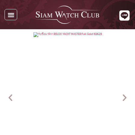
นาฬิกาทั้งหมด
นาฬิกาตามแบรนด์
รับซื้อนาฬิกา
เกี่ยวกับเรา
ติดต่อเรา