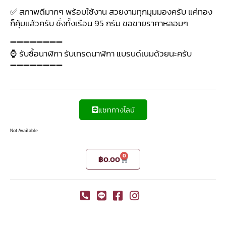
✅ สภาพดีมากๆ พร้อมใช้งาน สวยงามทุกมุมมองครับ แค่ทอง
ก็คุ้มแล้วครับ ชั่งทั้งเรือน 95 กรัม ขอขายราคาหลอมๆ
➖➖➖➖➖➖➖➖
⌚ รับซื้อนาฬิกา รับเทรดนาฬิกา แบรนด์เนมด้วยนะครับ
➖➖➖➖➖➖➖➖
แชททางไลน์
Not Available
0
฿
0.00