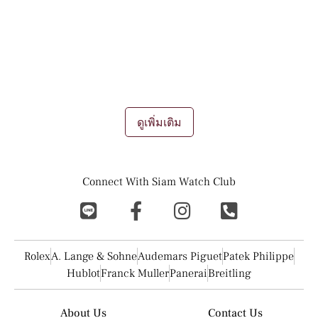
ประดับชิ้นนึงอีกต่อไป นาฬิกาเป็น "ทรัพย์สิน" ที่มีมูลค่าขึ้น หรือลง
เปรียบดังการลงทุนผ่านศิลปะบนข้อมือ ถึงแม้ว่าจะเป็นนาฬิกามือ
สองเองก็ตาม ยังเป็นที่นิยมอย่างมากสำหรับทั้ง นักลงทุน นักสะสม
และผู้ชื่นชอบอีกมากมาย
การขายนาฬิกา
การรับซื้อนาฬิกา
การเทรด
แลกเปลี่ยนนาฬิกา ถือเป็นช่องทางการทำเงินที่ดีเยี่ยมในยุคนี้เลยที
เดียว
...
ดูเพิ่มเติม
Connect With Siam Watch Club
Rolex
A. Lange & Sohne
Audemars Piguet
Patek Philippe
Hublot
Franck Muller
Panerai
Breitling
About Us
Contact Us